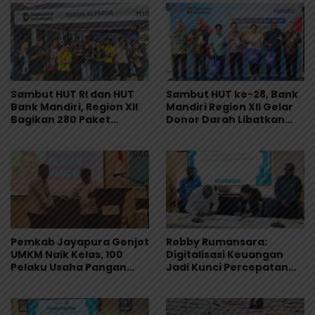
Sambut HUT RI dan HUT
Sambut HUT ke-28, Bank
Bank Mandiri, Region XII
Mandiri Region XII Gelar
Bagikan 280 Paket
Donor Darah Libatkan
Makanan Lewat Program
280 Pendonor di
Livin’ Berbagi Rp1
Jayapura
Pemkab Jayapura Genjot
Robby Rumansara:
UMKM Naik Kelas, 100
Digitalisasi Keuangan
Pelaku Usaha Pangan
Jadi Kunci Percepatan
Dibekali Standar
Pembangunan
Keamanan Produk
Mamberamo Raya