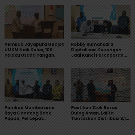
Livin’ Berbagi Rp1
Jayapura
Pemkab Jayapura Genjot
Robby Rumansara:
UMKM Naik Kelas, 100
Digitalisasi Keuangan
Pelaku Usaha Pangan
Jadi Kunci Percepatan
Dibekali Standar
Pembangunan
Keamanan Produk
Mamberamo Raya
Pemkab Mamberamo
Pastikan Stok Beras
Raya Gandeng Bank
Bulog Aman, Lalita
Papua, Percepat
Tuntaskan Distribusi 3,1
Digitalisasi Pengelolaan
Ton Beras Saat Reses
Keuangan Daerah