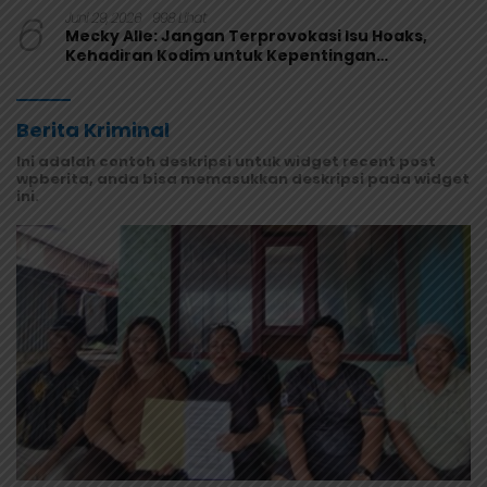
6
Juni 29, 2026
998 Lihat
Mecky Alle: Jangan Terprovokasi Isu Hoaks,
Kehadiran Kodim untuk Kepentingan
Masyarakat Mamberamo Raya
Berita Kriminal
Ini adalah contoh deskripsi untuk widget recent post
wpberita, anda bisa memasukkan deskripsi pada widget
ini.