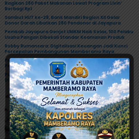
Bagikan 280 Paket Makanan Lewat Program Livin’
Berbagi Rp1
Sambut HUT ke-28, Bank Mandiri Region XII Gelar
Donor Darah Libatkan 280 Pendonor di Jayapura
Pemkab Jayapura Genjot UMKM Naik Kelas, 100 Pelaku
Usaha Pangan Dibekali Standar Keamanan Produk
Robby Rumansara: Digitalisasi Keuangan Jadi Kunci
Percepatan Pembangunan Mamberamo Raya
Pemkab Mamberamo Raya Gandeng Bank Papua,
Percepat Digitalisasi Pengelolaan Keuangan Daerah
Pastikan Stok Beras Bulog Aman, Lalita Tuntaskan
Distribusi 3,1 Ton Beras Saat Reses
Post Views:
73