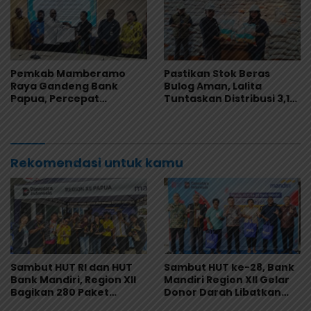
Pemkab Mamberamo
Pastikan Stok Beras
Raya Gandeng Bank
Bulog Aman, Lalita
Papua, Percepat
Tuntaskan Distribusi 3,1
Digitalisasi Pengelolaan
Ton Beras Saat Reses
Keuangan Daerah
Rekomendasi untuk kamu
Sambut HUT RI dan HUT
Sambut HUT ke-28, Bank
Bank Mandiri, Region XII
Mandiri Region XII Gelar
Bagikan 280 Paket
Donor Darah Libatkan
Makanan Lewat Program
280 Pendonor di