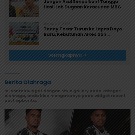
Jangan Asal Simpulkan! Tunggu
Hasil Lab Dugaan Keracunan MBG
Agustus 8, 2026
Tonny Tesar Turun ke Lapas Doyo
Baru, Kebutuhan Alkes dan
Keamanan Jadi Sorotan
Selengkapnya
Berita Olahraga
Ini contoh widget dengan style gallery pada kategori
olahraga, anda bisa mengaturnya pada widget recent
post wpberita.