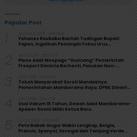
Popular Post
1
Agustus 6, 2026
1948 Lihat
Yohanes Raubaba Bantah Tudingan Bupati
Yapen, Ingatkan Pemimpin Fokus Urus
Kepentingan Rakyat
2
April 9, 2026
1369 Lihat
Pleno Adat Meepago “Guncang” Pemerintah:
Freeport Diminta Berhenti, Pasukan Non-
Organik Harus Ditarik
3
Juli 6, 2026
1259 Lihat
Tokoh Masyarakat Soroti Mandeknya
Pemerintahan Mamberamo Raya, DPRK Diminta
Perkuat Fungsi Pengawasan
4
Juli 2, 2026
1094 Lihat
Usai Vakum 15 Tahun, Dewan Adat Mamberamo-
Apawer Resmi Miliki Ketua Baru
5
Juni 27, 2026
1040 Lihat
Peta Babak Gugur Makin Lengkap, Belgia,
Prancis, Spanyol, Senegal dan Tanjung Verde
Melaju