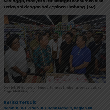
Sehingga, masyarakat sebagai konsumen bisa
terlayani dengan baik,”pinta Limbong.
(SR)
Dok ist/ Pj Gubernur Papua Ramses Limbong, saat sidak ke
Saga Mall Abepura
Berita Terkait
Sambut HUT RI dan HUT Bank Mandiri, Region XII