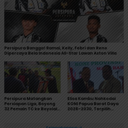
Persipura Bangga! Ramai, Kelly, Febri dan Reno
Dipercaya Bela Indonesia All-Star Lawan Aston Villa
Persipura Matangkan
Elisa Kambu Nahkodai
Persiapan Liga, Boyong
KONI Papua Barat Daya
32 Pemain TC ke Boyolali
2026–2030, Terpilih
Usai Bungkam Eks PON
Secara Aklamasi
Papua 4-1
Selengkapnya