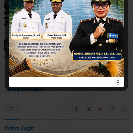
# Pj Gubernur Papua
# Ramses Limbong
# Sidak Harga Sembako dan BBM
Pemprov Papua
Baca Juga