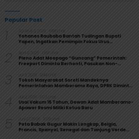
Popular Post
1
Agustus 6, 2026
1696 Lihat
Yohanes Raubaba Bantah Tudingan Bupati
Yapen, Ingatkan Pemimpin Fokus Urus
Kepentingan Rakyat
2
April 9, 2026
1356 Lihat
Pleno Adat Meepago “Guncang” Pemerintah:
Freeport Diminta Berhenti, Pasukan Non-
Organik Harus Ditarik
3
Juli 6, 2026
1244 Lihat
Tokoh Masyarakat Soroti Mandeknya
Pemerintahan Mamberamo Raya, DPRK Diminta
Perkuat Fungsi Pengawasan
4
Juli 2, 2026
1073 Lihat
Usai Vakum 15 Tahun, Dewan Adat Mamberamo-
Apawer Resmi Miliki Ketua Baru
5
Juni 27, 2026
1029 Lihat
Peta Babak Gugur Makin Lengkap, Belgia,
Prancis, Spanyol, Senegal dan Tanjung Verde
Melaju