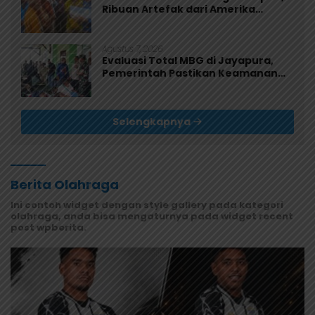
Ribuan Artefak dari Amerika
Diserahkan ke Museum Uncen
Agustus 7, 2026
Evaluasi Total MBG di Jayapura,
Pemerintah Pastikan Keamanan
dan Kualitas Makanan
Selengkapnya
Berita Olahraga
Ini contoh widget dengan style gallery pada kategori
olahraga, anda bisa mengaturnya pada widget recent
post wpberita.