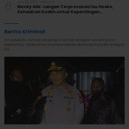
6
Juni 29, 2026
989 Lihat
Mecky Alle: Jangan Terprovokasi Isu Hoaks,
Kehadiran Kodim untuk Kepentingan
Masyarakat Mamberamo Raya
Berita Kriminal
Ini adalah contoh deskripsi untuk widget recent post
wpberita, anda bisa memasukkan deskripsi pada widget
ini.