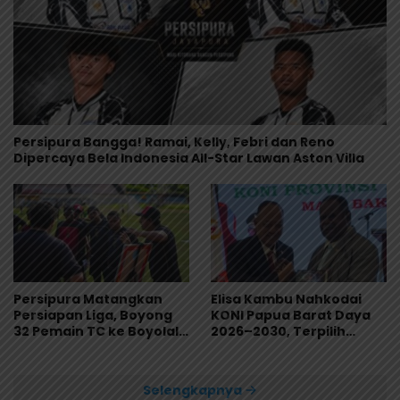
Persipura Bangga! Ramai, Kelly, Febri dan Reno
Dipercaya Bela Indonesia All-Star Lawan Aston Villa
Persipura Matangkan
Elisa Kambu Nahkodai
Persiapan Liga, Boyong
KONI Papua Barat Daya
32 Pemain TC ke Boyolali
2026–2030, Terpilih
Usai Bungkam Eks PON
Secara Aklamasi
Papua 4-1
Selengkapnya