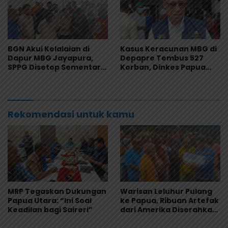
BGN Akui Kelalaian di
Kasus Keracunan MBG di
Dapur MBG Jayapura,
Depapre Tembus 527
SPPG Disetop Sementara
Korban, Dinkes Papua
dan Dievaluasi Total
Pastikan Tak Ada Pasien
Kritis
Rekomendasi untuk kamu
MRP Tegaskan Dukungan
Warisan Leluhur Pulang
Papua Utara: “Ini Soal
ke Papua, Ribuan Artefak
Keadilan bagi Saireri”
dari Amerika Diserahkan
ke Museum Uncen