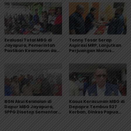
Evaluasi Total MBG di
Tonny Tesar Serap
Jayapura, Pemerintah
Aspirasi MRP, Lanjutkan
Pastikan Keamanan dan
Perjuangan Matius
Kualitas Makanan
Awaitouw, Kawal
Perlindungan RUU
Masyarakat Adat
BGN Akui Kelalaian di
Kasus Keracunan MBG di
Dapur MBG Jayapura,
Depapre Tembus 527
SPPG Disetop Sementara
Korban, Dinkes Papua
dan Dievaluasi Total
Pastikan Tak Ada Pasien
Kritis