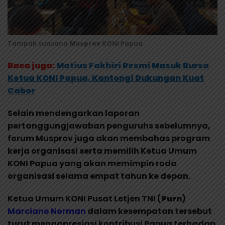
Tampak suasana
Musprov
KONI Papua
Baca juga:
Matius Fakhiri Resmi Masuk Bursa
Ketua KONI Papua, Kantongi Dukungan Kuat
Cabor
Selain mendengarkan laporan
pertanggungjawaban penguruhs sebelumnya,
forum Musprov juga akan membahas program
kerja organisasi serta memilih Ketua Umum
KONI Papua yang akan memimpin roda
organisasi selama empat tahun ke depan.
Ketua Umum KONI Pusat Letjen TNI (
Purn
)
Marciano
Norman
dalam kesempatan tersebut
turut mengapresiasi kontribusi Papua terhadap