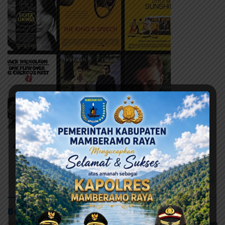
# KONI Papua
# Pemilihan Ketua
#Musprov
Baca Juga