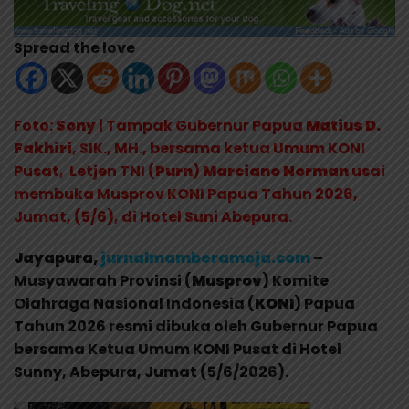
Spread the love
Foto:
Sony
| Tampak Gubernur Papua
Matius D.
Fakhiri
, SIK., MH., bersama ketua Umum KONI
Pusat, Letjen TNI (
Purn
)
Marciano Norman
usai
membuka Musprov KONI Papua Tahun 2026,
Jumat, (5/6), di Hotel Suni Abepura.
Jayapura,
jurnalmamberamoja.com
–
Musyawarah Provinsi (
Musprov
) Komite
Olahraga Nasional Indonesia (
KONI
) Papua
Tahun 2026 resmi dibuka oleh Gubernur Papua
bersama Ketua Umum KONI Pusat di Hotel
Sunny, Abepura, Jumat (5/6/2026).