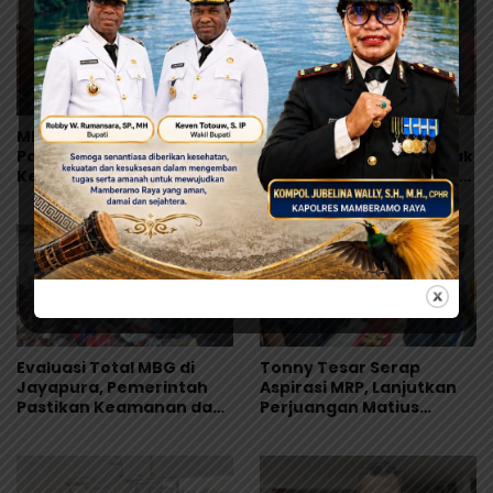
MRP Tegaskan Dukungan
Warisan Leluhur Pulang
Papua Utara: “Ini Soal
ke Papua, Ribuan Artefak
Keadilan bagi Saireri”
dari Amerika Diserahkan
ke Museum Uncen
Evaluasi Total MBG di
Tonny Tesar Serap
Jayapura, Pemerintah
Aspirasi MRP, Lanjutkan
Pastikan Keamanan dan
Perjuangan Matius
Kualitas Makanan
Awaitouw, Kawal
Perlindungan RUU
Masyarakat Adat