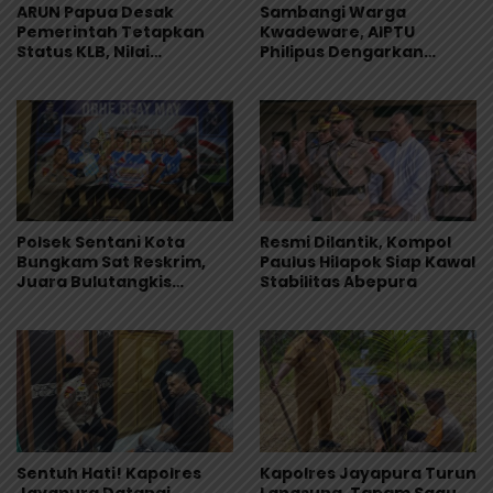
ARUN Papua Desak
Sambangi Warga
Pemerintah Tetapkan
Kwadeware, AIPTU
Status KLB, Nilai
Philipus Dengarkan
Pernyataan Kuasa
Keluhan Soal Gangguan
Hukum Yayasan KISP Tak
Kamtibmas
Sentuh Akar Masalah
MBG
Polsek Sentani Kota
Resmi Dilantik, Kompol
Bungkam Sat Reskrim,
Paulus Hilapok Siap Kawal
Juara Bulutangkis
Stabilitas Abepura
Kapolres Cup I 2026
Sentuh Hati! Kapolres
Kapolres Jayapura Turun