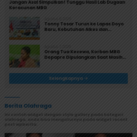
Jangan Asal Simpulkan! Tunggu Hasil Lab Dugaan
Keracunan MBG
Agustus 8, 2026
Tonny Tesar Turun ke Lapas Doyo
Baru, Kebutuhan Alkes dan
Keamanan Jadi Sorotan
Agustus 7, 2026
Orang Tua Kecewa, Korban MBG
Depapre Dipulangkan Saat Masih
Muntah dan Diare
Selengkapnya
Berita Olahraga
Ini contoh widget dengan style gallery pada kategori
olahraga, anda bisa mengaturnya pada widget recent
post wpberita.