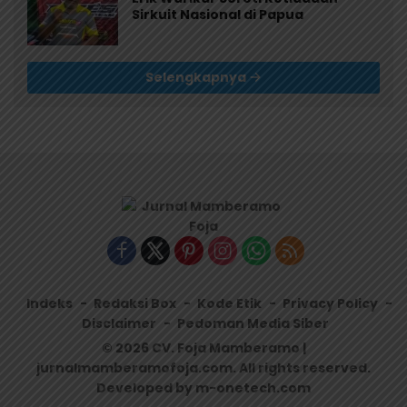
Sirkuit Nasional di Papua
Selengkapnya
Indeks
Redaksi Box
Kode Etik
Privacy Policy
Disclaimer
Pedoman Media Siber
© 2026 CV. Foja Mamberamo |
jurnalmamberamofoja.com. All rights reserved.
Developed by m-onetech.com