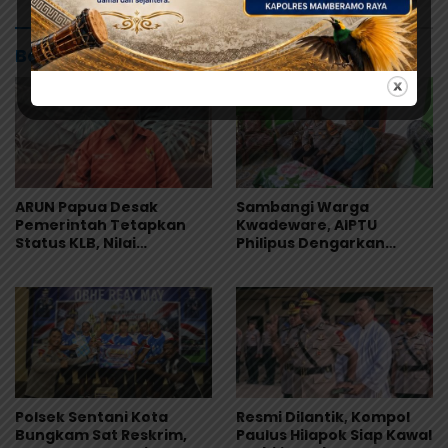
Baca Juga
ARUN Papua Desak
Sambangi Warga
Pemerintah Tetapkan
Kwadeware, AIPTU
Status KLB, Nilai
Philipus Dengarkan
Pernyataan Kuasa
Keluhan Soal Gangguan
Hukum Yayasan KISP Tak
Kamtibmas
Sentuh Akar Masalah
MBG
Polsek Sentani Kota
Resmi Dilantik, Kompol
Bungkam Sat Reskrim,
Paulus Hilapok Siap Kawal