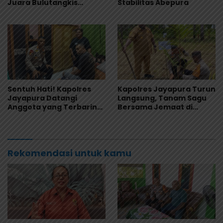
Juara Bulutangkis
Stabilitas Abepura
Kapolres Cup I 2026
Sentuh Hati! Kapolres
Kapolres Jayapura Turun
Jayapura Datangi
Langsung, Tanam Sagu
Anggota yang Terbaring
Bersama Jemaat di
Sakit Menahun
Sentani
Rekomendasi untuk kamu