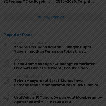
32 Pemain TC ke Boyolali
2026–2030, Terpilih
Usai Bungkam Eks PON
Secara Aklamasi
Papua 4-1
Selengkapnya
Popular Post
1
Agustus 6, 2026
1924 Lihat
Yohanes Raubaba Bantah Tudingan Bupati
Yapen, Ingatkan Pemimpin Fokus Urus
Kepentingan Rakyat
2
April 9, 2026
1367 Lihat
Pleno Adat Meepago “Guncang” Pemerintah:
Freeport Diminta Berhenti, Pasukan Non-
Organik Harus Ditarik
3
Juli 6, 2026
1257 Lihat
Tokoh Masyarakat Soroti Mandeknya
Pemerintahan Mamberamo Raya, DPRK Diminta
Perkuat Fungsi Pengawasan
4
Juli 2, 2026
1092 Lihat
Usai Vakum 15 Tahun, Dewan Adat Mamberamo-
Apawer Resmi Miliki Ketua Baru