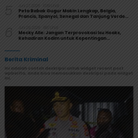
5
Juni 27, 2026
1039 Lihat
Peta Babak Gugur Makin Lengkap, Belgia,
Prancis, Spanyol, Senegal dan Tanjung Verde
Melaju
6
Juni 29, 2026
997 Lihat
Mecky Alle: Jangan Terprovokasi Isu Hoaks,
Kehadiran Kodim untuk Kepentingan
Masyarakat Mamberamo Raya
Berita Kriminal
Ini adalah contoh deskripsi untuk widget recent post
wpberita, anda bisa memasukkan deskripsi pada widget
ini.