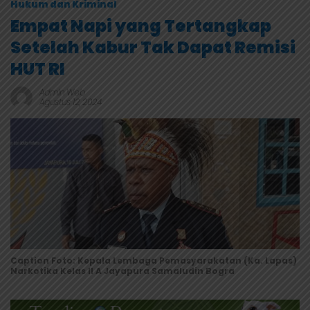
Hukum dan Kriminal
Empat Napi yang Tertangkap
Setelah Kabur Tak Dapat Remisi
HUT RI
Admin Web
Agustus 12, 2024
Caption Foto: Kepala Lembaga Pemasyarakatan (Ka. Lapas)
Narkotika Kelas II A Jayapura Samaludin Bogra