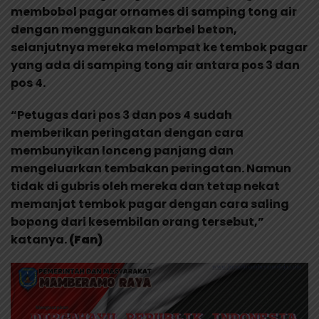
membobol pagar ornames di samping tong air
dengan menggunakan barbel beton,
selanjutnya mereka melompat ke tembok pagar
yang ada di samping tong air antara pos 3 dan
pos 4.
“Petugas dari pos 3 dan pos 4 sudah
memberikan peringatan dengan cara
membunyikan lonceng panjang dan
mengeluarkan tembakan peringatan. Namun
tidak di gubris oleh mereka dan tetap nekat
memanjat tembok pagar dengan cara saling
bopong dari kesembilan orang tersebut,”
katanya.
(Fan)