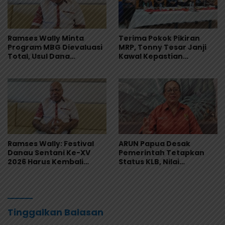
Ramses Wally Minta
Terima Pokok Pikiran
Program MBG Dievaluasi
MRP, Tonny Tesar Janji
Total, Usul Dana
Kawal Kepastian
Langsung Dikelola
Anggaran Lembaga
Sekolah
Ramses Wally: Festival
ARUN Papua Desak
Danau Sentani Ke-XV
Pemerintah Tetapkan
2026 Harus Kembali
Status KLB, Nilai
Masuk Kalender Event
Pernyataan Kuasa
Nasional
Hukum Yayasan KISP Tak
Sentuh Akar Masalah
MBG
Tinggalkan Balasan