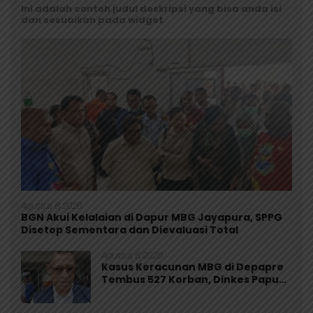
Ini adalah contoh judul deskripsi yang bisa anda isi
dan sesuaikan pada widget
Agustus 6, 2026
BGN Akui Kelalaian di Dapur MBG Jayapura, SPPG
Disetop Sementara dan Dievaluasi Total
Agustus 6, 2026
Kasus Keracunan MBG di Depapre
Tembus 527 Korban, Dinkes Papua
Pastikan Tak Ada Pasien Kritis