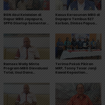
BGN Akui Kelalaian di
Kasus Keracunan MBG di
Dapur MBG Jayapura,
Depapre Tembus 527
SPPG Disetop Sementara
Korban, Dinkes Papua
dan Dievaluasi Total
Pastikan Tak Ada Pasien
Kritis
Ramses Wally Minta
Terima Pokok Pikiran
Program MBG Dievaluasi
MRP, Tonny Tesar Janji
Total, Usul Dana
Kawal Kepastian
Langsung Dikelola
Anggaran Lembaga
Sekolah