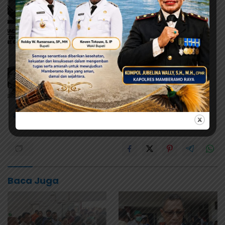
# KDM
# Konfrensi APS
#BTM
Baca Juga