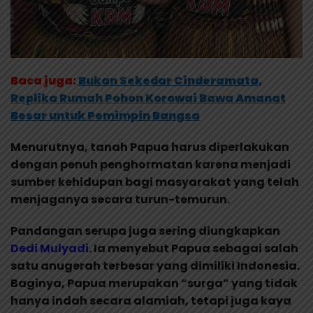
Baca juga:
Bukan Sekedar Cinderamata,
Replika Rumah Pohon Korowai Bawa Amanat
Besar untuk Pemimpin Bangsa
Menurutnya, tanah Papua harus diperlakukan
dengan penuh penghormatan karena menjadi
sumber kehidupan bagi masyarakat yang telah
menjaganya secara turun-temurun.
Pandangan serupa juga sering diungkapkan
Dedi Mulyadi
. Ia menyebut Papua sebagai salah
satu anugerah terbesar yang dimiliki Indonesia.
Baginya, Papua merupakan “surga” yang tidak
hanya indah secara alamiah, tetapi juga kaya