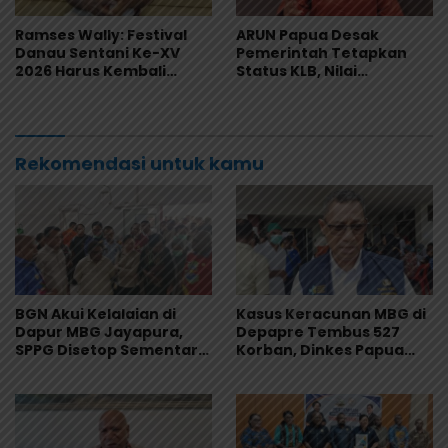
Ramses Wally: Festival
ARUN Papua Desak
Danau Sentani Ke-XV
Pemerintah Tetapkan
2026 Harus Kembali
Status KLB, Nilai
Masuk Kalender Event
Pernyataan Kuasa
Nasional
Hukum Yayasan KISP Tak
Sentuh Akar Masalah
MBG
Rekomendasi untuk kamu
BGN Akui Kelalaian di
Kasus Keracunan MBG di
Dapur MBG Jayapura,
Depapre Tembus 527
SPPG Disetop Sementara
Korban, Dinkes Papua
dan Dievaluasi Total
Pastikan Tak Ada Pasien
Kritis