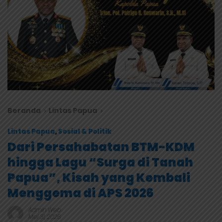
Beranda
Lintas Papua
Lintas Papua
,
Sosial & Politik
Dari Persahabatan BTM-KDM
hingga Lagu “Surga di Tanah
Papua”, Kisah yang Kembali
Menggema di APS 2026
Admin Web
Mei 31, 2026