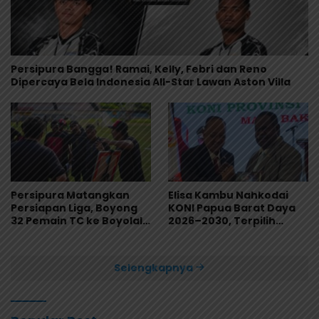
Persipura Bangga! Ramai, Kelly, Febri dan Reno
Dipercaya Bela Indonesia All-Star Lawan Aston Villa
Persipura Matangkan
Elisa Kambu Nahkodai
Persiapan Liga, Boyong
KONI Papua Barat Daya
32 Pemain TC ke Boyolali
2026–2030, Terpilih
Usai Bungkam Eks PON
Secara Aklamasi
Papua 4-1
Selengkapnya