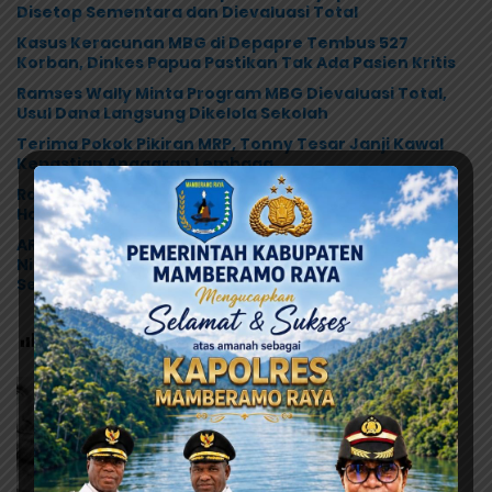
Disetop Sementara dan Dievaluasi Total
Kasus Keracunan MBG di Depapre Tembus 527
Korban, Dinkes Papua Pastikan Tak Ada Pasien Kritis
Ramses Wally Minta Program MBG Dievaluasi Total,
Usul Dana Langsung Dikelola Sekolah
Terima Pokok Pikiran MRP, Tonny Tesar Janji Kawal
Kepastian Anggaran Lembaga
Ramses Wally: Festival Danau Sentani Ke-XV 2026
Harus Kembali Masuk Kalender Event Nasional
ARUN Papua Desak Pemerintah Tetapkan Status KLB,
Nilai Pernyataan Kuasa Hukum Yayasan KISP Tak
Sentuh Akar Masalah MBG
Post Views:
144