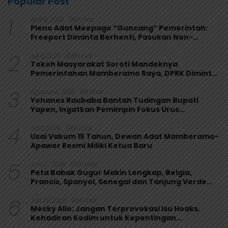
Popular Post
1
April 9, 2026
1351 Lihat
Pleno Adat Meepago “Guncang” Pemerintah:
Freeport Diminta Berhenti, Pasukan Non-
Organik Harus Ditarik
2
Juli 6, 2026
1235 Lihat
Tokoh Masyarakat Soroti Mandeknya
Pemerintahan Mamberamo Raya, DPRK Diminta
Perkuat Fungsi Pengawasan
3
Agustus 6, 2026
1191 Lihat
Yohanes Raubaba Bantah Tudingan Bupati
Yapen, Ingatkan Pemimpin Fokus Urus
Kepentingan Rakyat
4
Juli 2, 2026
1066 Lihat
Usai Vakum 15 Tahun, Dewan Adat Mamberamo-
Apawer Resmi Miliki Ketua Baru
5
Juni 27, 2026
1020 Lihat
Peta Babak Gugur Makin Lengkap, Belgia,
Prancis, Spanyol, Senegal dan Tanjung Verde
Melaju
6
Juni 29, 2026
984 Lihat
Mecky Alle: Jangan Terprovokasi Isu Hoaks,
Kehadiran Kodim untuk Kepentingan
Masyarakat Mamberamo Raya