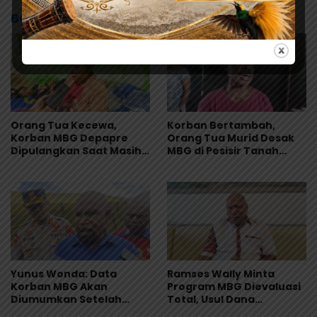
Baca Juga
Orang Tua Kecewa,
Korban Bertambah,
Korban MBG Depapre
Orang Tua Murid Desak
Dipulangkan Saat Masih
MBG di Pesisir Tanah
Muntah dan Diare
Merah Dihentikan
Yunus Wonda: Data
Ramses Wally Minta
Korban MBG Akan
Program MBG Dievaluasi
Diumumkan Setelah
Total, Usul Dana
Observasi Tiga Hari
Langsung Dikelola