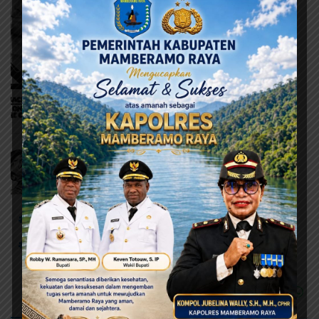
# Hewan Kurban
# Masjid Agung Al-Aqsha
# Panitia Idul Adha
# Sentani