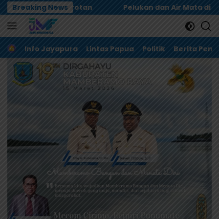
Langsung
Breaking News
Pelukan dan Air Mata di Biak, Dualisme Dewan Adat 
ke
konten
Home
Info Jayapura
Lintas Papua
Politik
Berita Pem