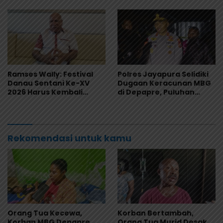
Sekolah
Ramses Wally: Festival
Polres Jayapura Selidiki
Danau Sentani Ke-XV
Dugaan Keracunan MBG
2026 Harus Kembali
di Depapre, Puluhan
Masuk Kalender Event
Saksi Diperiksa dan
Nasional
Sampel Makanan Diuji
Rekomendasi untuk kamu
Orang Tua Kecewa,
Korban Bertambah,
Korban MBG Depapre
Orang Tua Murid Desak