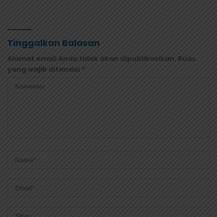
Masuk Kalender Event
Saksi Diperiksa dan
Nasional
Sampel Makanan Diuji
Tinggalkan Balasan
Alamat email Anda tidak akan dipublikasikan.
Ruas
yang wajib ditandai
*