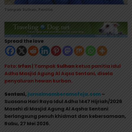
Tampak Sulhan, Panitia
Spread the love
Foto:
Irfan
| Tampak
Sulhan
ketua panitia Idul
Adha Masjid Agung Al Aqsa Sentani, disela
penyaluran hewan kurban.
Sentani,
jurnalmamberamofoja.com
–
Suasana Hari Raya Idul Adha 1447 Hijriah/2026
Masehi di Masjid Agung Al Aqsha Sentani
berlangsung penuh khidmat dan kebersamaan,
Rabu, 27 Mei 2026.