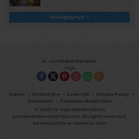
Selengkapnya
Indeks
Redaksi Box
Kode Etik
Privacy Policy
Disclaimer
Pedoman Media Siber
© 2026 CV. Foja Mamberamo |
jurnalmamberamofoja.com. All rights reserved.
Developed by m-onetech.com