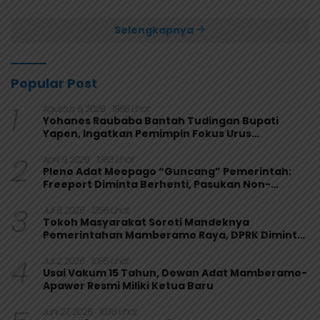
Papua 4-1
Selengkapnya
Popular Post
1
Agustus 6, 2026
1866 Lihat
Yohanes Raubaba Bantah Tudingan Bupati
Yapen, Ingatkan Pemimpin Fokus Urus
Kepentingan Rakyat
2
April 9, 2026
1363 Lihat
Pleno Adat Meepago “Guncang” Pemerintah:
Freeport Diminta Berhenti, Pasukan Non-
Organik Harus Ditarik
3
Juli 6, 2026
1256 Lihat
Tokoh Masyarakat Soroti Mandeknya
Pemerintahan Mamberamo Raya, DPRK Diminta
Perkuat Fungsi Pengawasan
4
Juli 2, 2026
1085 Lihat
Usai Vakum 15 Tahun, Dewan Adat Mamberamo-
Apawer Resmi Miliki Ketua Baru
Juni 27, 2026
1036 Lihat