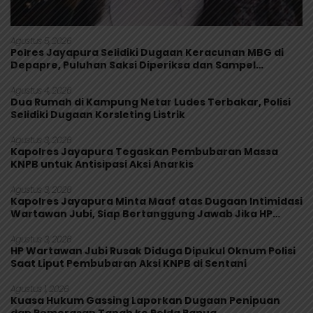
Agustus 5, 2026
Polres Jayapura Selidiki Dugaan Keracunan MBG di
Depapre, Puluhan Saksi Diperiksa dan Sampel
Makanan Diuji
Agustus 4, 2026
Dua Rumah di Kampung Netar Ludes Terbakar, Polisi
Selidiki Dugaan Korsleting Listrik
Agustus 3, 2026
Kapolres Jayapura Tegaskan Pembubaran Massa
KNPB untuk Antisipasi Aksi Anarkis
Agustus 3, 2026
Kapolres Jayapura Minta Maaf atas Dugaan Intimidasi
Wartawan Jubi, Siap Bertanggung Jawab Jika HP
Rusak
Agustus 3, 2026
HP Wartawan Jubi Rusak Diduga Dipukul Oknum Polisi
Saat Liput Pembubaran Aksi KNPB di Sentani
Agustus 1, 2026
Kuasa Hukum Gassing Laporkan Dugaan Penipuan
dan Pemerasan Tanah ke Polda Papua