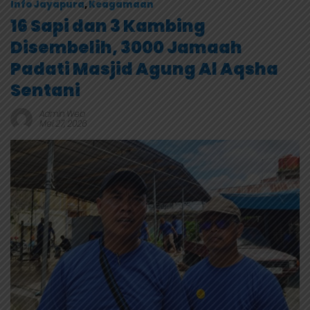
Info Jayapura
,
Keagamaan
16 Sapi dan 3 Kambing
Disembelih, 3000 Jamaah
Padati Masjid Agung Al Aqsha
Sentani
Admin Web
Mei 27, 2026