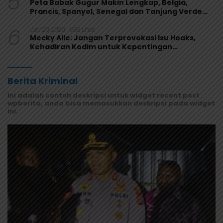
5
Peta Babak Gugur Makin Lengkap, Belgia,
Prancis, Spanyol, Senegal dan Tanjung Verde
Melaju
6
Juni 29, 2026
993 Lihat
Mecky Alle: Jangan Terprovokasi Isu Hoaks,
Kehadiran Kodim untuk Kepentingan
Masyarakat Mamberamo Raya
Berita Kriminal
Ini adalah contoh deskripsi untuk widget recent post
wpberita, anda bisa memasukkan deskripsi pada widget
ini.