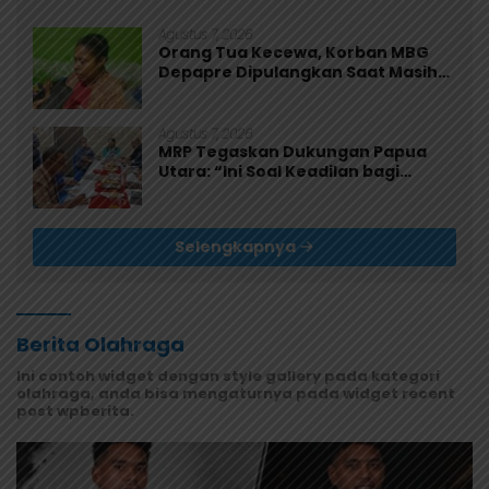
Agustus 7, 2026
Orang Tua Kecewa, Korban MBG
Depapre Dipulangkan Saat Masih
Muntah dan Diare
Agustus 7, 2026
MRP Tegaskan Dukungan Papua
Utara: “Ini Soal Keadilan bagi
Saireri”
Selengkapnya
Berita Olahraga
Ini contoh widget dengan style gallery pada kategori
olahraga, anda bisa mengaturnya pada widget recent
post wpberita.