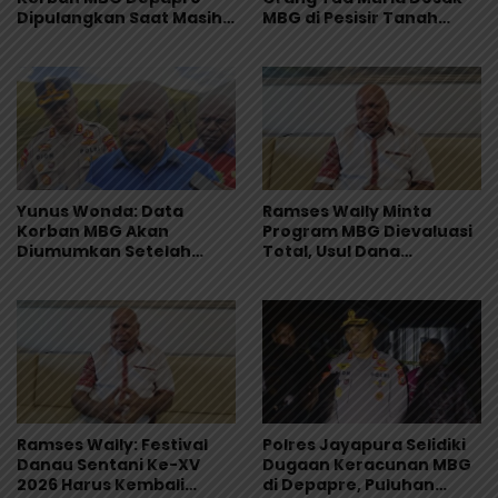
Dipulangkan Saat Masih
MBG di Pesisir Tanah
Muntah dan Diare
Merah Dihentikan
Yunus Wonda: Data
Ramses Wally Minta
Korban MBG Akan
Program MBG Dievaluasi
Diumumkan Setelah
Total, Usul Dana
Observasi Tiga Hari
Langsung Dikelola
Sekolah
Ramses Wally: Festival
Polres Jayapura Selidiki
Danau Sentani Ke-XV
Dugaan Keracunan MBG
2026 Harus Kembali
di Depapre, Puluhan