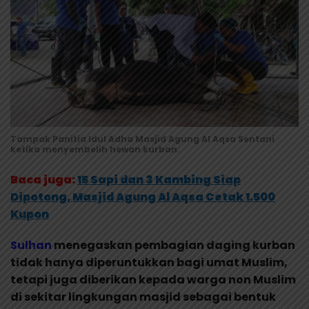
Tampak Panitia Idul Adha Masjid Agung Al Aqsa Sentani
ketika menyembelih hewan kurban.
Baca juga:
15 Sapi dan 3 Kambing Siap
Dipotong, Masjid Agung Al Aqsa Cetak 1.500
Kupon
Sulhan
menegaskan pembagian daging kurban
tidak hanya diperuntukkan bagi umat Muslim,
tetapi juga diberikan kepada warga non Muslim
di sekitar lingkungan masjid sebagai bentuk