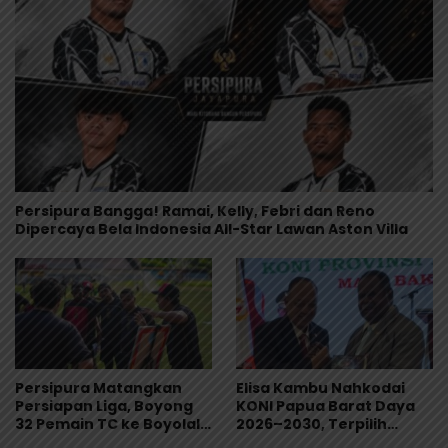
Persipura Bangga! Ramai, Kelly, Febri dan Reno
Dipercaya Bela Indonesia All-Star Lawan Aston Villa
Persipura Matangkan
Elisa Kambu Nahkodai
Persiapan Liga, Boyong
KONI Papua Barat Daya
32 Pemain TC ke Boyolali
2026–2030, Terpilih
Usai Bungkam Eks PON
Secara Aklamasi