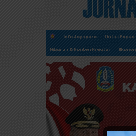
H
Info Jayapura
Lintas Papua
o
m
Hiburan & Konten Kreator
Ekonom
e