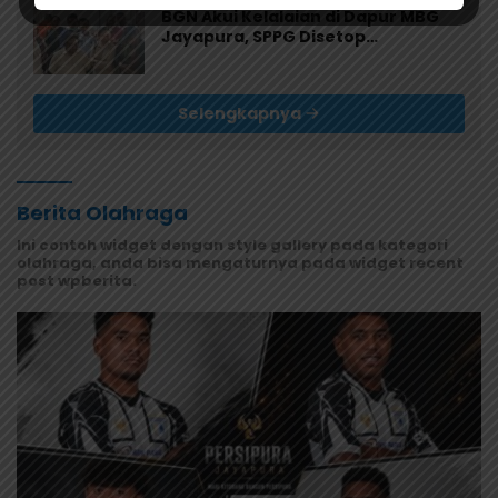
BGN Akui Kelalaian di Dapur MBG
Jayapura, SPPG Disetop
Sementara dan Dievaluasi Total
Selengkapnya
Berita Olahraga
Ini contoh widget dengan style gallery pada kategori
olahraga, anda bisa mengaturnya pada widget recent
post wpberita.