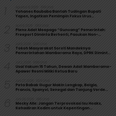
1
Agustus 6, 2026
1518 Lihat
Yohanes Raubaba Bantah Tudingan Bupati
Yapen, Ingatkan Pemimpin Fokus Urus
Kepentingan Rakyat
2
April 9, 2026
1353 Lihat
Pleno Adat Meepago “Guncang” Pemerintah:
Freeport Diminta Berhenti, Pasukan Non-
Organik Harus Ditarik
3
Juli 6, 2026
1240 Lihat
Tokoh Masyarakat Soroti Mandeknya
Pemerintahan Mamberamo Raya, DPRK Diminta
Perkuat Fungsi Pengawasan
4
Juli 2, 2026
1069 Lihat
Usai Vakum 15 Tahun, Dewan Adat Mamberamo-
Apawer Resmi Miliki Ketua Baru
5
Juni 27, 2026
1024 Lihat
Peta Babak Gugur Makin Lengkap, Belgia,
Prancis, Spanyol, Senegal dan Tanjung Verde
Melaju
6
Juni 29, 2026
985 Lihat
Mecky Alle: Jangan Terprovokasi Isu Hoaks,
Kehadiran Kodim untuk Kepentingan
Masyarakat Mamberamo Raya