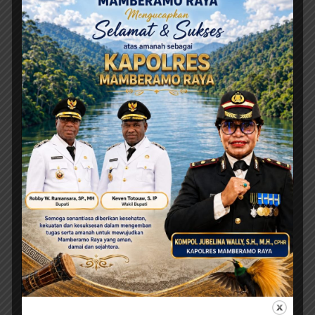
Ini adalah contoh judul deskripsi yang bisa anda isi
dan sesuaikan pada widget
Agustus 7, 2026
Yunus Wonda: Data Korban MBG Akan Diumumkan
Setelah Observasi Tiga Hari
Agustus 7, 2026
Tonny Tesar Serap Aspirasi MRP,
Lanjutkan Perjuangan Matius
Awaitouw, Kawal Perlindungan RUU
Masyarakat Adat
Agustus 6, 2026