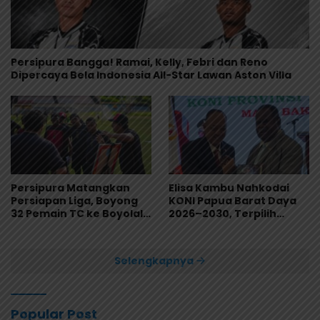
Persipura Bangga! Ramai, Kelly, Febri dan Reno
Dipercaya Bela Indonesia All-Star Lawan Aston Villa
Persipura Matangkan
Elisa Kambu Nahkodai
Persiapan Liga, Boyong
KONI Papua Barat Daya
32 Pemain TC ke Boyolali
2026–2030, Terpilih
Usai Bungkam Eks PON
Secara Aklamasi
Papua 4-1
Selengkapnya
Popular Post