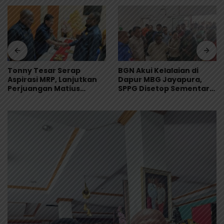
Tonny Tesar Serap
BGN Akui Kelalaian di
Aspirasi MRP, Lanjutkan
Dapur MBG Jayapura,
Perjuangan Matius
SPPG Disetop Sementara
Awaitouw, Kawal
dan Dievaluasi Total
Perlindungan RUU
Masyarakat Adat