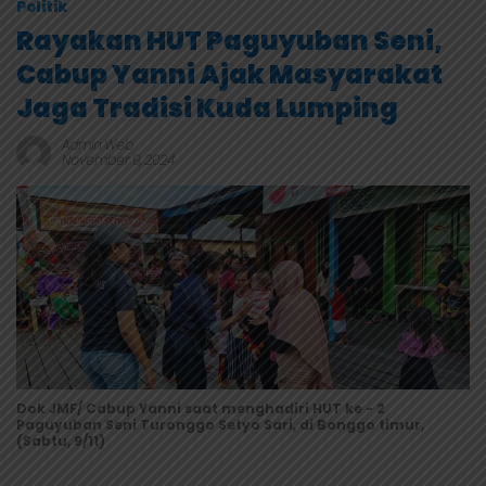
Politik
Rayakan HUT Paguyuban Seni,
Cabup Yanni Ajak Masyarakat
Jaga Tradisi Kuda Lumping
Admin Web
November 9, 2024
Dok JMF/ Cabup Yanni saat menghadiri HUT ke - 2
Paguyuban Seni Turonggo Setyo Sari, di Bonggo timur,
(Sabtu, 9/11)