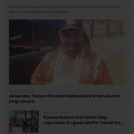
Ini adalah contoh judul deskripsi yang bisa anda isi
dan sesuaikan pada widget
Agustus 9, 2026
Aklamasi, Yotam Wonda Nahkodai Ikatan Alumni
Fisip Uncen
Agustus 8, 2026
Kuasa Hukum Satriyani Siap
Laporkan Dugaan Mafia Tanah ke
Polda Papua