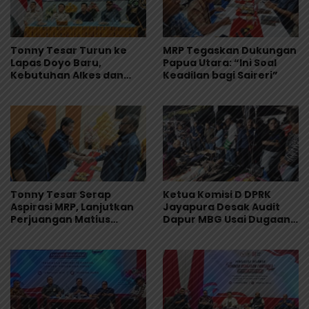
Tonny Tesar Turun ke
MRP Tegaskan Dukungan
Lapas Doyo Baru,
Papua Utara: “Ini Soal
Kebutuhan Alkes dan
Keadilan bagi Saireri”
Keamanan Jadi Sorotan
Tonny Tesar Serap
Ketua Komisi D DPRK
Aspirasi MRP, Lanjutkan
Jayapura Desak Audit
Perjuangan Matius
Dapur MBG Usai Dugaan
Awaitouw, Kawal
Keracunan Massal di
Perlindungan RUU
Depapre
Masyarakat Adat