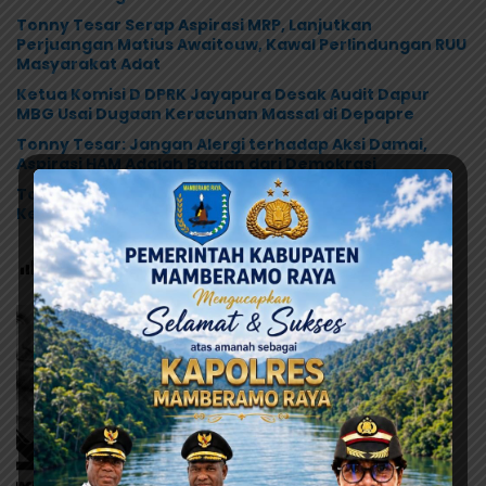
Tonny Tesar Serap Aspirasi MRP, Lanjutkan
Perjuangan Matius Awaitouw, Kawal Perlindungan RUU
Masyarakat Adat
Ketua Komisi D DPRK Jayapura Desak Audit Dapur
MBG Usai Dugaan Keracunan Massal di Depapre
Tonny Tesar: Jangan Alergi terhadap Aksi Damai,
Aspirasi HAM Adalah Bagian dari Demokrasi
Tonny Tesar dan BPIP RI Perkuat Relawan Gerakan
Kebijakan Pancasila di Jayapura
Post Views:
103