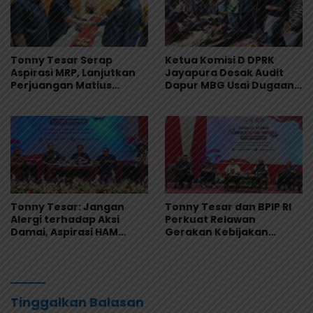
Tonny Tesar Serap
Ketua Komisi D DPRK
Aspirasi MRP, Lanjutkan
Jayapura Desak Audit
Perjuangan Matius
Dapur MBG Usai Dugaan
Awaitouw, Kawal
Keracunan Massal di
Perlindungan RUU
Depapre
Masyarakat Adat
Tonny Tesar: Jangan
Tonny Tesar dan BPIP RI
Alergi terhadap Aksi
Perkuat Relawan
Damai, Aspirasi HAM
Gerakan Kebijakan
Adalah Bagian dari
Pancasila di Jayapura
Demokrasi
Tinggalkan Balasan