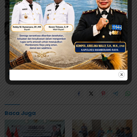
# Calon Bupati
# Distrik Bonggo Timur
# Kampung Tamar Sari
# Nomor urut 02
# Yanni
Kabupaten Sarmi
Baca Juga