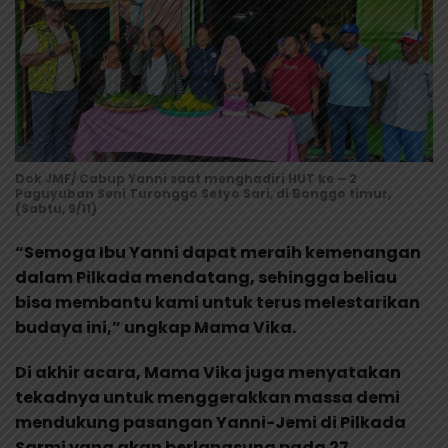
Dok JMF/ Cabup Yanni saat menghadiri HUT ke – 2
Paguyuban Seni Turonggo Setyo Sari, di Bonggo timur,
(Sabtu, 9/11)
“Semoga Ibu Yanni dapat meraih kemenangan
dalam Pilkada mendatang, sehingga beliau
bisa membantu kami untuk terus melestarikan
budaya ini,” ungkap Mama Vika.
Di akhir acara, Mama Vika juga menyatakan
tekadnya untuk menggerakkan massa demi
mendukung pasangan Yanni-Jemi di Pilkada
Sarmi yang akan berlangsung pada 27