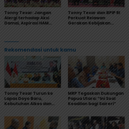
Tonny Tesar: Jangan
Tonny Tesar dan BPIP RI
Alergi terhadap Aksi
Perkuat Relawan
Damai, Aspirasi HAM
Gerakan Kebijakan
Adalah Bagian dari
Pancasila di Jayapura
Demokrasi
Rekomendasi untuk kamu
Tonny Tesar Turun ke
MRP Tegaskan Dukungan
Lapas Doyo Baru,
Papua Utara: “Ini Soal
Kebutuhan Alkes dan
Keadilan bagi Saireri”
Keamanan Jadi Sorotan