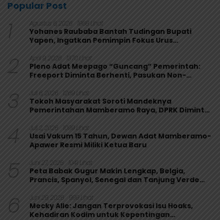
Popular Post
1
Agustus 6, 2026
1968 Lihat
Yohanes Raubaba Bantah Tudingan Bupati
Yapen, Ingatkan Pemimpin Fokus Urus
Kepentingan Rakyat
2
April 9, 2026
1370 Lihat
Pleno Adat Meepago “Guncang” Pemerintah:
Freeport Diminta Berhenti, Pasukan Non-
Organik Harus Ditarik
3
Juli 6, 2026
1269 Lihat
Tokoh Masyarakat Soroti Mandeknya
Pemerintahan Mamberamo Raya, DPRK Diminta
Perkuat Fungsi Pengawasan
4
Juli 2, 2026
1099 Lihat
Usai Vakum 15 Tahun, Dewan Adat Mamberamo-
Apawer Resmi Miliki Ketua Baru
5
Juni 27, 2026
1041 Lihat
Peta Babak Gugur Makin Lengkap, Belgia,
Prancis, Spanyol, Senegal dan Tanjung Verde
Melaju
6
Juni 29, 2026
999 Lihat
Mecky Alle: Jangan Terprovokasi Isu Hoaks,
Kehadiran Kodim untuk Kepentingan