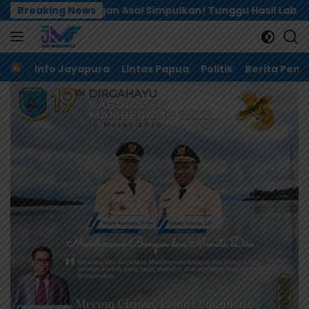
Langsung
 Simpulkan! Tunggu Hasil Lab Dugaan Keracunan MBG
Breaking News
ke
konten
Home
Info Jayapura
Lintas Papua
Politik
Berita Pem