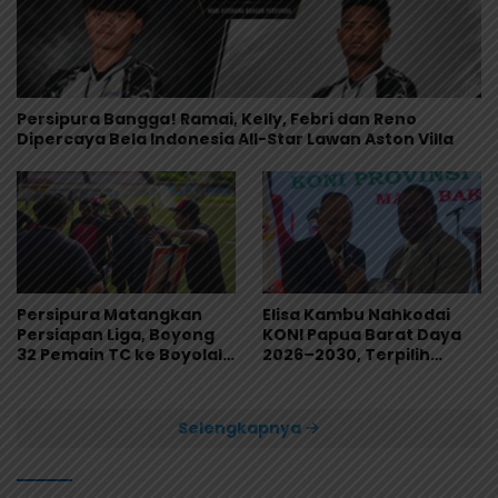
Persipura Bangga! Ramai, Kelly, Febri dan Reno
Dipercaya Bela Indonesia All-Star Lawan Aston Villa
Persipura Matangkan
Elisa Kambu Nahkodai
Persiapan Liga, Boyong
KONI Papua Barat Daya
32 Pemain TC ke Boyolali
2026–2030, Terpilih
Usai Bungkam Eks PON
Secara Aklamasi
Papua 4-1
Selengkapnya