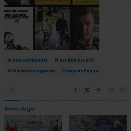
# ASN berinovasi
# Berfikir kreatif
# Efisiensi anggaran
Pemprov Papua
Baca Juga