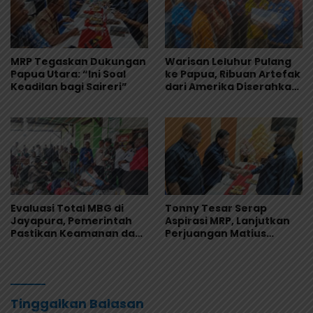
MRP Tegaskan Dukungan
Warisan Leluhur Pulang
Papua Utara: “Ini Soal
ke Papua, Ribuan Artefak
Keadilan bagi Saireri”
dari Amerika Diserahkan
ke Museum Uncen
Evaluasi Total MBG di
Tonny Tesar Serap
Jayapura, Pemerintah
Aspirasi MRP, Lanjutkan
Pastikan Keamanan dan
Perjuangan Matius
Kualitas Makanan
Awaitouw, Kawal
Perlindungan RUU
Masyarakat Adat
Tinggalkan Balasan