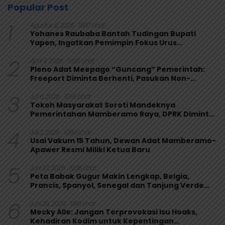
Popular Post
1
Agustus 6, 2026
1887 Lihat
Yohanes Raubaba Bantah Tudingan Bupati
Yapen, Ingatkan Pemimpin Fokus Urus
Kepentingan Rakyat
2
April 9, 2026
1365 Lihat
Pleno Adat Meepago “Guncang” Pemerintah:
Freeport Diminta Berhenti, Pasukan Non-
Organik Harus Ditarik
3
Juli 6, 2026
1256 Lihat
Tokoh Masyarakat Soroti Mandeknya
Pemerintahan Mamberamo Raya, DPRK Diminta
Perkuat Fungsi Pengawasan
4
Juli 2, 2026
1089 Lihat
Usai Vakum 15 Tahun, Dewan Adat Mamberamo-
Apawer Resmi Miliki Ketua Baru
5
Juni 27, 2026
1036 Lihat
Peta Babak Gugur Makin Lengkap, Belgia,
Prancis, Spanyol, Senegal dan Tanjung Verde
Melaju
6
Juni 29, 2026
996 Lihat
Mecky Alle: Jangan Terprovokasi Isu Hoaks,
Kehadiran Kodim untuk Kepentingan