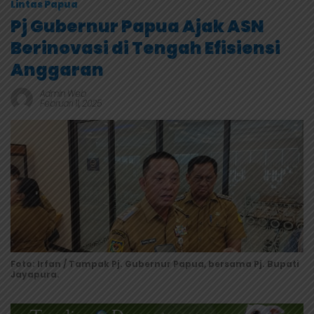
Lintas Papua
Pj Gubernur Papua Ajak ASN
Berinovasi di Tengah Efisiensi
Anggaran
Admin Web
Februari 11, 2025
Foto: Irfan / Tampak Pj. Gubernur Papua, bersama Pj. Bupati
Jayapura.