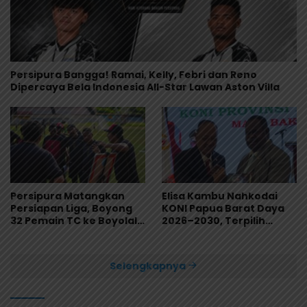
Persipura Bangga! Ramai, Kelly, Febri dan Reno
Dipercaya Bela Indonesia All-Star Lawan Aston Villa
Persipura Matangkan
Elisa Kambu Nahkodai
Persiapan Liga, Boyong
KONI Papua Barat Daya
32 Pemain TC ke Boyolali
2026–2030, Terpilih
Usai Bungkam Eks PON
Secara Aklamasi
Papua 4-1
Selengkapnya