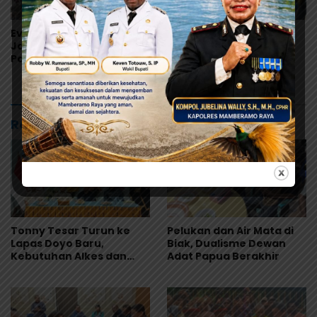
Evaluasi Total MBG di
Tonny Tesar Serap
Jayapura, Pemerintah
Aspirasi MRP, Lanjutkan
Pastikan Keamanan dan
Perjuangan Matius
Kualitas Makanan
Awaitouw, Kawal
Perlindungan RUU
Masyarakat Adat
Rekomendasi untuk kamu
Tonny Tesar Turun ke
Pelukan dan Air Mata di
Lapas Doyo Baru,
Biak, Dualisme Dewan
Kebutuhan Alkes dan
Adat Papua Berakhir
Keamanan Jadi Sorotan