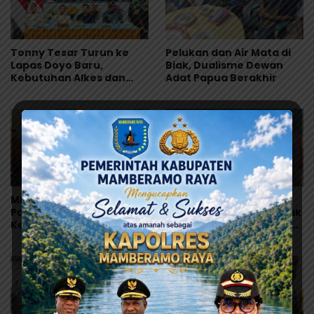
Tonny Tesar Turun ke
Pelukan dan Air Mata di
Lapas Doyo Baru,
Biak, Dualisme Dewan
Kebutuhan Alkes dan
Adat Papua Berakhir
Keamanan Jadi Sorotan
MRP Tegaskan Dukungan
Warisan Leluhur Pulang
Papua Utara: “Ini Soal
ke Papua, Ribuan Artefak
Keadilan bagi Saireri”
dari Amerika Diserahkan
ke Museum Uncen