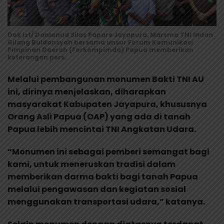
Dok ist/ Danlanud Silas Papare Jayapura, Marsma TNI Indan
Gilang Buldansyah bersama unsur Forum Komunikasi
Pimpinan Daerah (Forkompimda) Papua memberikan
keterangan pers.
Melalui pembangunan monumen Bakti TNI AU
ini, dirinya menjelaskan, diharapkan
masyarakat Kabupaten Jayapura, khususnya
Orang Asli Papua (OAP) yang ada di tanah
Papua lebih mencintai TNI Angkatan Udara.
“Monumen ini sebagai pemberi semangat bagi
kami, untuk meneruskan tradisi dalam
memberikan darma bakti bagi tanah Papua
melalui pengawasan dan kegiatan sosial
menggunakan transportasi udara,” katanya.