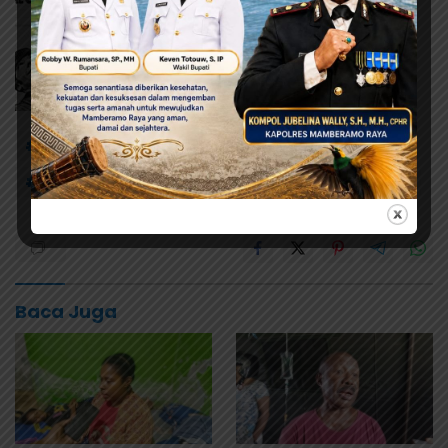
# Danlanud Silas Papare
# Lanud Silas Papare
# Monumen Bhakti TNI AU
# Pemkab Jayapura
Baca Juga