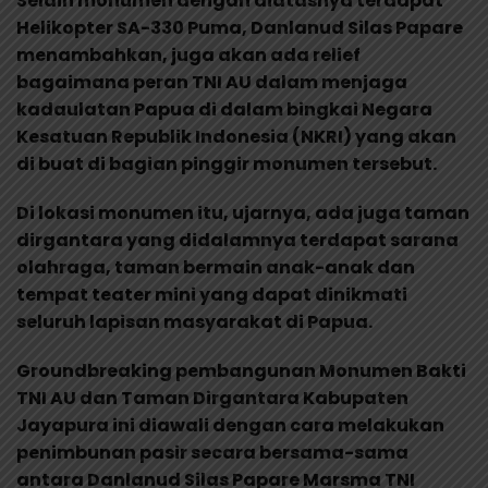
Selain monumen dengan diatasnya terdapat
Helikopter SA-330 Puma, Danlanud Silas Papare
menambahkan, juga akan ada relief
bagaimana peran TNI AU dalam menjaga
kadaulatan Papua di dalam bingkai Negara
Kesatuan Republik Indonesia (NKRI) yang akan
di buat di bagian pinggir monumen tersebut.
Di lokasi monumen itu, ujarnya, ada juga taman
dirgantara yang didalamnya terdapat sarana
olahraga, taman bermain anak-anak dan
tempat teater mini yang dapat dinikmati
seluruh lapisan masyarakat di Papua.
Groundbreaking pembangunan Monumen Bakti
TNI AU dan Taman Dirgantara Kabupaten
Jayapura ini diawali dengan cara melakukan
penimbunan pasir secara bersama-sama
antara Danlanud Silas Papare Marsma TNI