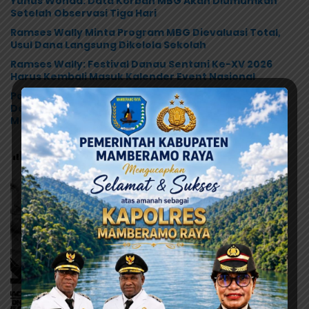
Yunus Wonda: Data Korban MBG Akan Diumumkan
Setelah Observasi Tiga Hari
Ramses Wally Minta Program MBG Dievaluasi Total,
Usul Dana Langsung Dikelola Sekolah
Ramses Wally: Festival Danau Sentani Ke-XV 2026
Harus Kembali Masuk Kalender Event Nasional
Polres Jayapura Selidiki Dugaan Keracunan MBG di
Depapre, Puluhan Saksi Diperiksa dan Sampel
Makanan Diuji
Post Views:
109