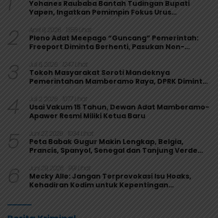
1
Yohanes Raubaba Bantah Tudingan Bupati
Yapen, Ingatkan Pemimpin Fokus Urus
Kepentingan Rakyat
2
April 9, 2026
1358 Lihat
Pleno Adat Meepago “Guncang” Pemerintah:
Freeport Diminta Berhenti, Pasukan Non-
Organik Harus Ditarik
3
Juli 6, 2026
1247 Lihat
Tokoh Masyarakat Soroti Mandeknya
Pemerintahan Mamberamo Raya, DPRK Diminta
Perkuat Fungsi Pengawasan
4
Juli 2, 2026
1077 Lihat
Usai Vakum 15 Tahun, Dewan Adat Mamberamo-
Apawer Resmi Miliki Ketua Baru
5
Juni 27, 2026
1034 Lihat
Peta Babak Gugur Makin Lengkap, Belgia,
Prancis, Spanyol, Senegal dan Tanjung Verde
Melaju
6
Juni 29, 2026
991 Lihat
Mecky Alle: Jangan Terprovokasi Isu Hoaks,
Kehadiran Kodim untuk Kepentingan
Masyarakat Mamberamo Raya