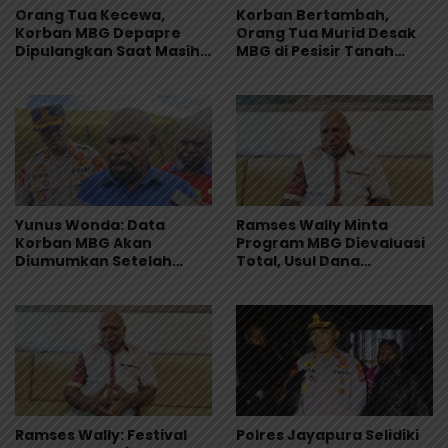
Orang Tua Kecewa,
Korban Bertambah,
Korban MBG Depapre
Orang Tua Murid Desak
Dipulangkan Saat Masih
MBG di Pesisir Tanah
Muntah dan Diare
Merah Dihentikan
Yunus Wonda: Data
Ramses Wally Minta
Korban MBG Akan
Program MBG Dievaluasi
Diumumkan Setelah
Total, Usul Dana
Observasi Tiga Hari
Langsung Dikelola
Sekolah
Ramses Wally: Festival
Polres Jayapura Selidiki