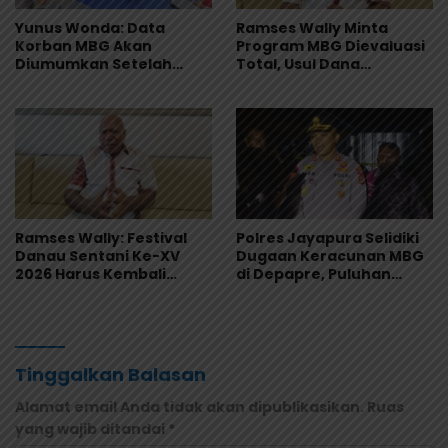
Yunus Wonda: Data
Ramses Wally Minta
Korban MBG Akan
Program MBG Dievaluasi
Diumumkan Setelah
Total, Usul Dana
Observasi Tiga Hari
Langsung Dikelola
Sekolah
Ramses Wally: Festival
Polres Jayapura Selidiki
Danau Sentani Ke-XV
Dugaan Keracunan MBG
2026 Harus Kembali
di Depapre, Puluhan
Masuk Kalender Event
Saksi Diperiksa dan
Nasional
Sampel Makanan Diuji
Tinggalkan Balasan
Alamat email Anda tidak akan dipublikasikan.
Ruas
yang wajib ditandai
*