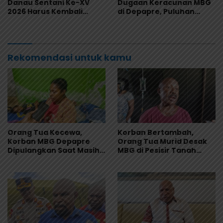
Danau Sentani Ke-XV
Dugaan Keracunan MBG
2026 Harus Kembali
di Depapre, Puluhan
Masuk Kalender Event
Saksi Diperiksa dan
Nasional
Sampel Makanan Diuji
Rekomendasi untuk kamu
Orang Tua Kecewa,
Korban Bertambah,
Korban MBG Depapre
Orang Tua Murid Desak
Dipulangkan Saat Masih
MBG di Pesisir Tanah
Muntah dan Diare
Merah Dihentikan