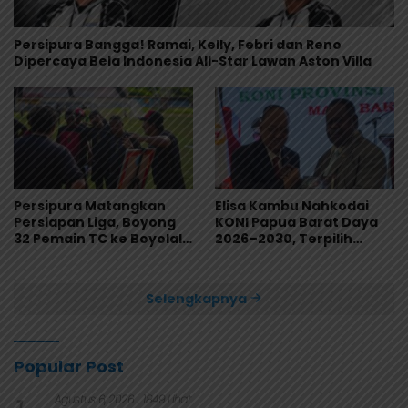
Persipura Bangga! Ramai, Kelly, Febri dan Reno
Dipercaya Bela Indonesia All-Star Lawan Aston Villa
Persipura Matangkan
Elisa Kambu Nahkodai
Persiapan Liga, Boyong
KONI Papua Barat Daya
32 Pemain TC ke Boyolali
2026–2030, Terpilih
Usai Bungkam Eks PON
Secara Aklamasi
Papua 4-1
Selengkapnya
Popular Post
Agustus 6, 2026
1849 Lihat