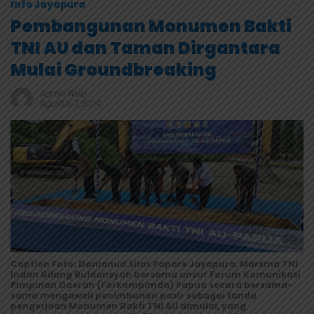
Info Jayapura
Pembangunan Monumen Bakti
TNI AU dan Taman Dirgantara
Mulai Groundbreaking
Admin Web
Agustus 7, 2024
Caption Foto: Danlanud Silas Papare Jayapura, Marsma TNI
Indan Gilang Buldansyah bersama unsur Forum Komunikasi
Pimpinan Daerah (Forkompimda) Papua secara bersama-
sama mengawali penimbunan pasir sebagai tanda
pengerjaan Monumen Bakti TNI AU dimulai, yang