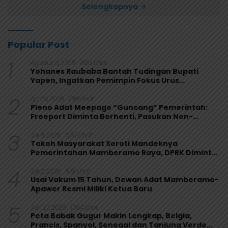
Selengkapnya
Popular Post
1
Agustus 6, 2026
1853 Lihat
Yohanes Raubaba Bantah Tudingan Bupati
Yapen, Ingatkan Pemimpin Fokus Urus
Kepentingan Rakyat
2
April 9, 2026
1361 Lihat
Pleno Adat Meepago “Guncang” Pemerintah:
Freeport Diminta Berhenti, Pasukan Non-
Organik Harus Ditarik
3
Juli 6, 2026
1252 Lihat
Tokoh Masyarakat Soroti Mandeknya
Pemerintahan Mamberamo Raya, DPRK Diminta
Perkuat Fungsi Pengawasan
4
Juli 2, 2026
1081 Lihat
Usai Vakum 15 Tahun, Dewan Adat Mamberamo-
Apawer Resmi Miliki Ketua Baru
5
Juni 27, 2026
1034 Lihat
Peta Babak Gugur Makin Lengkap, Belgia,
Prancis, Spanyol, Senegal dan Tanjung Verde