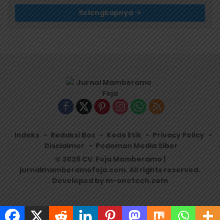
Selengkapnya
Indeks
Redaksi Box
Kode Etik
Privacy Policy
Disclaimer
Pedoman Media Siber
© 2026 CV. Foja Mamberamo |
jurnalmamberamofoja.com. All rights reserved.
Developed by m-onetech.com