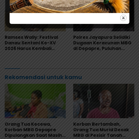
Ramses Wally: Festival
Polres Jayapura Selidiki
Danau Sentani Ke-XV
Dugaan Keracunan MBG
2026 Harus Kembali
di Depapre, Puluhan
Masuk Kalender Event
Saksi Diperiksa dan
Nasional
Sampel Makanan Diuji
Rekomendasi untuk kamu
Orang Tua Kecewa,
Korban Bertambah,
Korban MBG Depapre
Orang Tua Murid Desak
Dipulangkan Saat Masih
MBG di Pesisir Tanah