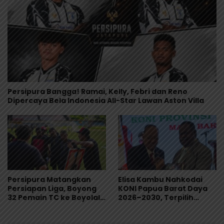
Persipura Bangga! Ramai, Kelly, Febri dan Reno
Dipercaya Bela Indonesia All-Star Lawan Aston Villa
Persipura Matangkan
Elisa Kambu Nahkodai
Persiapan Liga, Boyong
KONI Papua Barat Daya
32 Pemain TC ke Boyolali
2026–2030, Terpilih
Usai Bungkam Eks PON
Secara Aklamasi
Papua 4-1