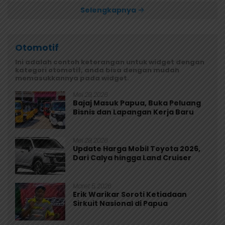
Selengkapnya
Otomotif
Ini adalah contoh keterangan untuk widget dengan
kategori otomotif, anda bisa dengan mudah
memasukkannya pada widget.
Mei 29, 2026
Bajaj Masuk Papua, Buka Peluang
Bisnis dan Lapangan Kerja Baru
Mei 29, 2026
Update Harga Mobil Toyota 2026,
Dari Calya hingga Land Cruiser
Maret 5, 2026
Erik Warikar Soroti Ketiadaan
Sirkuit Nasional di Papua