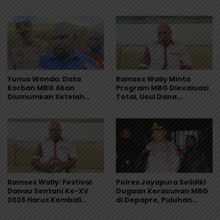
Muntah dan Diare
Merah Dihentikan
Yunus Wonda: Data
Ramses Wally Minta
Korban MBG Akan
Program MBG Dievaluasi
Diumumkan Setelah
Total, Usul Dana
Observasi Tiga Hari
Langsung Dikelola
Sekolah
Ramses Wally: Festival
Polres Jayapura Selidiki
Danau Sentani Ke-XV
Dugaan Keracunan MBG
2026 Harus Kembali
di Depapre, Puluhan
Masuk Kalender Event
Saksi Diperiksa dan
Nasional
Sampel Makanan Diuji