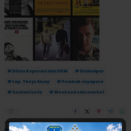
# Dinas Koperasi dan UKM
# Disbudpar
# Lap. Theys Eluay
# Pemkab Jayapura
# Sentani kota
# Weekend sale market
Baca Juga