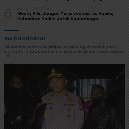
Melaju
6
Juni 29, 2026
991 Lihat
Mecky Alle: Jangan Terprovokasi Isu Hoaks,
Kehadiran Kodim untuk Kepentingan
Masyarakat Mamberamo Raya
Berita Kriminal
Ini adalah contoh deskripsi untuk widget recent post
wpberita, anda bisa memasukkan deskripsi pada widget
ini.