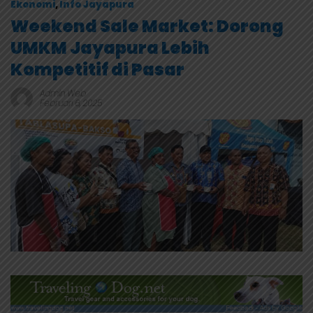
Ekonomi
,
Info Jayapura
Weekend Sale Market: Dorong
UMKM Jayapura Lebih
Kompetitif di Pasar
Admin Web
Februari 6, 2025