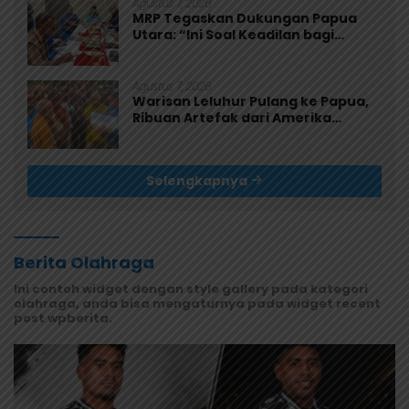
Agustus 7, 2026
MRP Tegaskan Dukungan Papua
Utara: “Ini Soal Keadilan bagi
Saireri”
Agustus 7, 2026
Warisan Leluhur Pulang ke Papua,
Ribuan Artefak dari Amerika
Diserahkan ke Museum Uncen
Selengkapnya
Berita Olahraga
Ini contoh widget dengan style gallery pada kategori
olahraga, anda bisa mengaturnya pada widget recent
post wpberita.