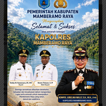
Orang Tua Kecewa,
Korban Bertambah,
Korban MBG Depapre
Orang Tua Murid Desak
Dipulangkan Saat Masih
MBG di Pesisir Tanah
Muntah dan Diare
Merah Dihentikan
Yunus Wonda: Data
Ramses Wally Minta
Korban MBG Akan
Program MBG Dievaluasi
Diumumkan Setelah
Total, Usul Dana
Observasi Tiga Hari
Langsung Dikelola
Sekolah