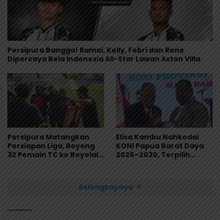
Persipura Bangga! Ramai, Kelly, Febri dan Reno
Dipercaya Bela Indonesia All-Star Lawan Aston Villa
Persipura Matangkan
Elisa Kambu Nahkodai
Persiapan Liga, Boyong
KONI Papua Barat Daya
32 Pemain TC ke Boyolali
2026–2030, Terpilih
Usai Bungkam Eks PON
Secara Aklamasi
Papua 4-1
Selengkapnya