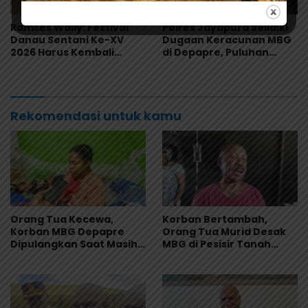
Ramses Wally: Festival
Polres Jayapura Selidiki
Danau Sentani Ke-XV
Dugaan Keracunan MBG
2026 Harus Kembali
di Depapre, Puluhan
Masuk Kalender Event
Saksi Diperiksa dan
Nasional
Sampel Makanan Diuji
Rekomendasi untuk kamu
Orang Tua Kecewa,
Korban Bertambah,
Korban MBG Depapre
Orang Tua Murid Desak
Dipulangkan Saat Masih
MBG di Pesisir Tanah
Muntah dan Diare
Merah Dihentikan