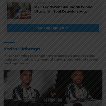
Agustus 7, 2026
MRP Tegaskan Dukungan Papua
Utara: “Ini Soal Keadilan bagi
Saireri”
Selengkapnya
Berita Olahraga
Ini contoh widget dengan style gallery pada kategori
olahraga, anda bisa mengaturnya pada widget recent
post wpberita.