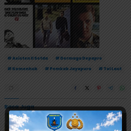
# Asisten II Setda
# Dermaga Depapre
# Kemenhub
# Pemkab Jayapura
# Tol Laut
Baca Juga