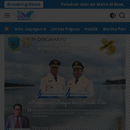
Langsung
Breaking News
Pelukan dan Air Mata di Biak, Dualisme Dewan Adat Pa
ke
konten
Home
Info Jayapura
Lintas Papua
Politik
Berita Pem