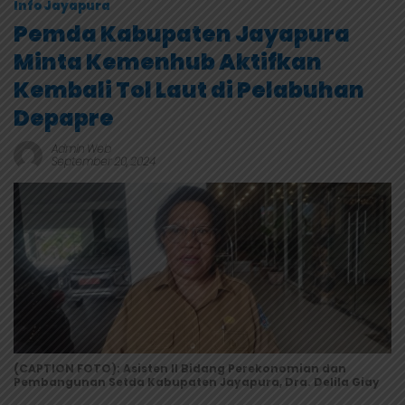
Info Jayapura
Pemda Kabupaten Jayapura
Minta Kemenhub Aktifkan
Kembali Tol Laut di Pelabuhan
Depapre
Admin Web
September 20, 2024
(CAPTION FOTO): Asisten II Bidang Perekonomian dan
Pembangunan Setda Kabupaten Jayapura, Dra. Delila Giay