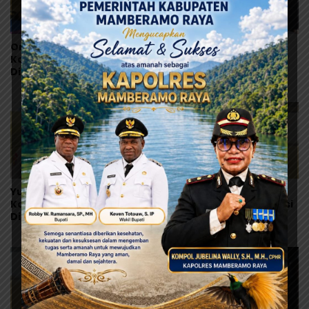
Orang Tua Kecewa,
Korban Bertambah,
Korban MBG Depapre
Orang Tua Murid Desak
Dipulangkan Saat Masih
MBG di Pesisir Tanah
Muntah dan Diare
Merah Dihentikan
Yunus Wonda: Data
Ramses Wally Minta
Korban MBG Akan
Program MBG Dievaluasi
Diumumkan Setelah
Total, Usul Dana
Observasi Tiga Hari
Langsung Dikelola
Sekolah