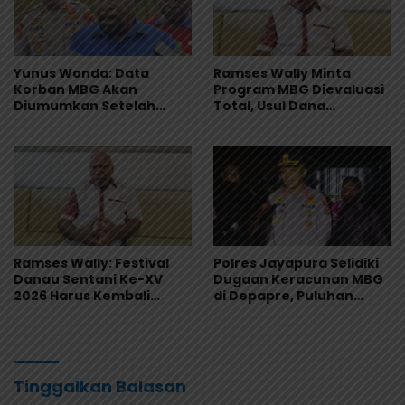
Yunus Wonda: Data
Ramses Wally Minta
Korban MBG Akan
Program MBG Dievaluasi
Diumumkan Setelah
Total, Usul Dana
Observasi Tiga Hari
Langsung Dikelola
Sekolah
Ramses Wally: Festival
Polres Jayapura Selidiki
Danau Sentani Ke-XV
Dugaan Keracunan MBG
2026 Harus Kembali
di Depapre, Puluhan
Masuk Kalender Event
Saksi Diperiksa dan
Nasional
Sampel Makanan Diuji
Tinggalkan Balasan