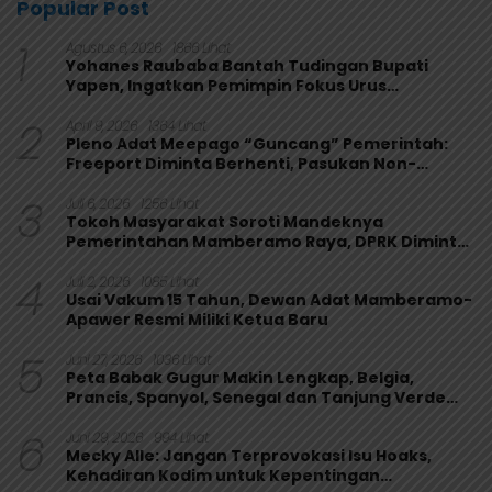
Popular Post
1
Agustus 6, 2026
1866 Lihat
Yohanes Raubaba Bantah Tudingan Bupati
Yapen, Ingatkan Pemimpin Fokus Urus
Kepentingan Rakyat
2
April 9, 2026
1364 Lihat
Pleno Adat Meepago “Guncang” Pemerintah:
Freeport Diminta Berhenti, Pasukan Non-
Organik Harus Ditarik
3
Juli 6, 2026
1256 Lihat
Tokoh Masyarakat Soroti Mandeknya
Pemerintahan Mamberamo Raya, DPRK Diminta
Perkuat Fungsi Pengawasan
4
Juli 2, 2026
1085 Lihat
Usai Vakum 15 Tahun, Dewan Adat Mamberamo-
Apawer Resmi Miliki Ketua Baru
5
Juni 27, 2026
1036 Lihat
Peta Babak Gugur Makin Lengkap, Belgia,
Prancis, Spanyol, Senegal dan Tanjung Verde
Melaju
6
Juni 29, 2026
994 Lihat
Mecky Alle: Jangan Terprovokasi Isu Hoaks,
Kehadiran Kodim untuk Kepentingan