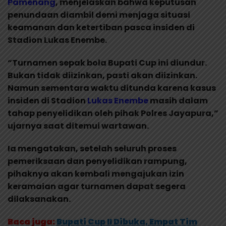
Pamenang
, menjelaskan bahwa keputusan
penundaan diambil demi menjaga situasi
keamanan dan ketertiban pasca insiden di
Stadion Lukas Enembe.
“Turnamen sepak bola Bupati Cup ini diundur.
Bukan tidak diizinkan, pasti akan diizinkan.
Namun sementara waktu ditunda karena kasus
insiden di Stadion
Lukas Enembe
masih dalam
tahap penyelidikan oleh pihak Polres Jayapura,”
ujarnya saat ditemui wartawan.
Ia mengatakan, setelah seluruh proses
pemeriksaan dan penyelidikan rampung,
pihaknya akan kembali mengajukan izin
keramaian agar turnamen dapat segera
dilaksanakan.
Baca juga:
Bupati Cup II Dibuka, Empat Tim