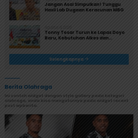
Jangan Asal Simpulkan! Tunggu
Hasil Lab Dugaan Keracunan MBG
Agustus 8, 2026
Tonny Tesar Turun ke Lapas Doyo
Baru, Kebutuhan Alkes dan
Keamanan Jadi Sorotan
Selengkapnya
Berita Olahraga
Ini contoh widget dengan style gallery pada kategori
olahraga, anda bisa mengaturnya pada widget recent
post wpberita.