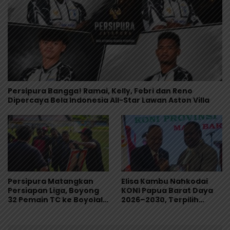
Persipura Bangga! Ramai, Kelly, Febri dan Reno
Dipercaya Bela Indonesia All-Star Lawan Aston Villa
Persipura Matangkan
Elisa Kambu Nahkodai
Persiapan Liga, Boyong
KONI Papua Barat Daya
32 Pemain TC ke Boyolali
2026–2030, Terpilih
Usai Bungkam Eks PON
Secara Aklamasi
Papua 4-1