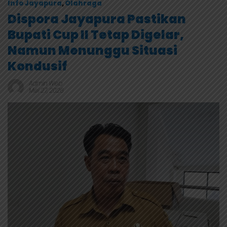
Info Jayapura
,
Olahraga
Dispora Jayapura Pastikan
Bupati Cup II Tetap Digelar,
Namun Menunggu Situasi
Kondusif
Admin Web
Mei 27, 2026