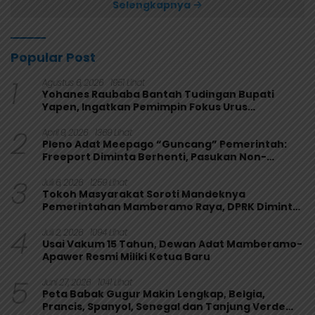
Selengkapnya
Popular Post
1
Agustus 6, 2026
1951 Lihat
Yohanes Raubaba Bantah Tudingan Bupati
Yapen, Ingatkan Pemimpin Fokus Urus
Kepentingan Rakyat
2
April 9, 2026
1369 Lihat
Pleno Adat Meepago “Guncang” Pemerintah:
Freeport Diminta Berhenti, Pasukan Non-
Organik Harus Ditarik
3
Juli 6, 2026
1259 Lihat
Tokoh Masyarakat Soroti Mandeknya
Pemerintahan Mamberamo Raya, DPRK Diminta
Perkuat Fungsi Pengawasan
4
Juli 2, 2026
1094 Lihat
Usai Vakum 15 Tahun, Dewan Adat Mamberamo-
Apawer Resmi Miliki Ketua Baru
5
Juni 27, 2026
1041 Lihat
Peta Babak Gugur Makin Lengkap, Belgia,
Prancis, Spanyol, Senegal dan Tanjung Verde