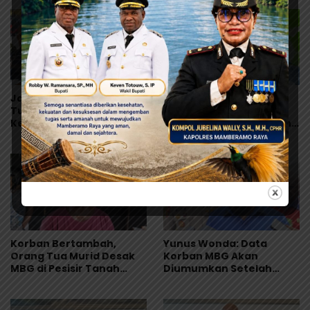
Jangan Asal Simpulkan!
Orang Tua Kecewa,
Tunggu Hasil Lab Dugaan
Korban MBG Depapre
Keracunan MBG
Dipulangkan Saat Masih
Muntah dan Diare
Korban Bertambah,
Yunus Wonda: Data
Orang Tua Murid Desak
Korban MBG Akan
MBG di Pesisir Tanah
Diumumkan Setelah
Merah Dihentikan
Observasi Tiga Hari