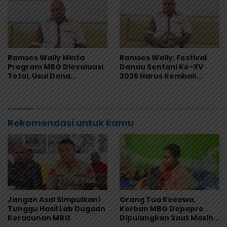
Ramses Wally Minta
Ramses Wally: Festival
Program MBG Dievaluasi
Danau Sentani Ke-XV
Total, Usul Dana
2026 Harus Kembali
Langsung Dikelola
Masuk Kalender Event
Sekolah
Nasional
Rekomendasi untuk kamu
Jangan Asal Simpulkan!
Orang Tua Kecewa,
Tunggu Hasil Lab Dugaan
Korban MBG Depapre
Keracunan MBG
Dipulangkan Saat Masih
Muntah dan Diare