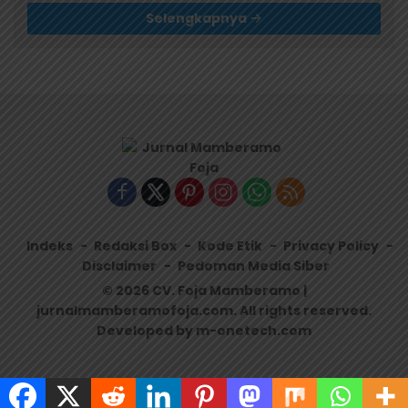
Selengkapnya
Indeks
Redaksi Box
Kode Etik
Privacy Policy
Disclaimer
Pedoman Media Siber
© 2026 CV. Foja Mamberamo |
jurnalmamberamofoja.com. All rights reserved.
Developed by m-onetech.com