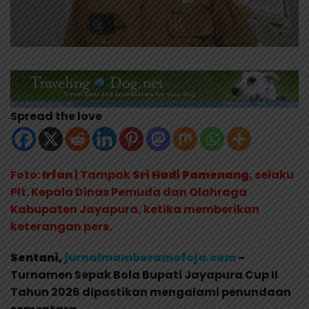
Spread the love
Foto:
Irfan
| Tampak
Sri Hadi Pamenang
, selaku
Plt. Kepala Dinas Pemuda dan Olahraga
Kabupaten Jayapura, ketika memberikan
keterangan pers.
Sentani,
jurnalmamberamofoja.com
–
Turnamen Sepak Bola Bupati Jayapura Cup II
Tahun 2026 dipastikan mengalami penundaan