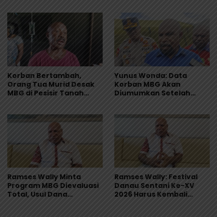
Korban Bertambah,
Yunus Wonda: Data
Orang Tua Murid Desak
Korban MBG Akan
MBG di Pesisir Tanah
Diumumkan Setelah
Merah Dihentikan
Observasi Tiga Hari
Ramses Wally Minta
Ramses Wally: Festival
Program MBG Dievaluasi
Danau Sentani Ke-XV
Total, Usul Dana
2026 Harus Kembali
Langsung Dikelola
Masuk Kalender Event
Sekolah
Nasional