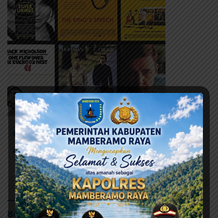
# Bupati Cup II
# Kadispora
# Sri Hadi Pamenang
#Jayapura
Baca Juga