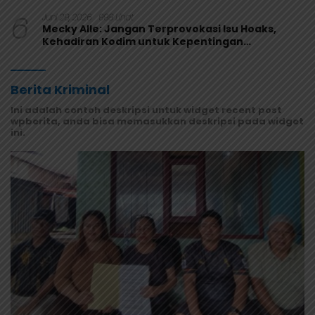
Melaju
6
Juni 29, 2026
998 Lihat
Mecky Alle: Jangan Terprovokasi Isu Hoaks,
Kehadiran Kodim untuk Kepentingan
Masyarakat Mamberamo Raya
Berita Kriminal
Ini adalah contoh deskripsi untuk widget recent post
wpberita, anda bisa memasukkan deskripsi pada widget
ini.