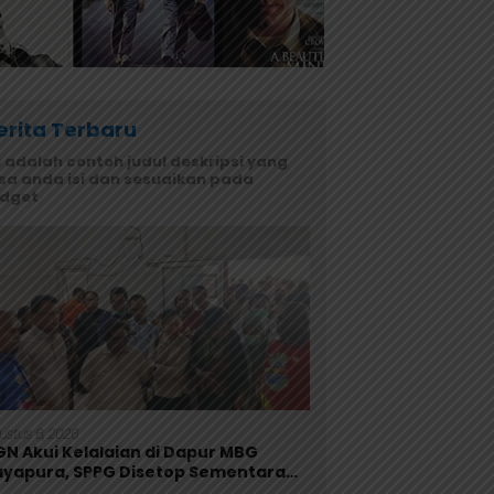
erita Terbaru
i adalah contoh judul deskripsi yang
sa anda isi dan sesuaikan pada
idget
ustus 6, 2026
GN Akui Kelalaian di Dapur MBG
ayapura, SPPG Disetop Sementara
an Dievaluasi Total