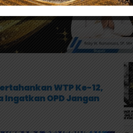
ertahankan WTP Ke-12,
a Ingatkan OPD Jangan