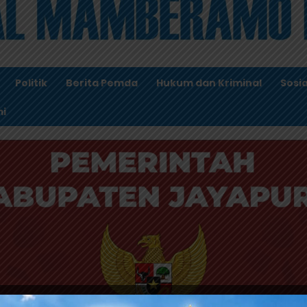
Politik
Berita Pemda
Hukum dan Kriminal
Sosia
i