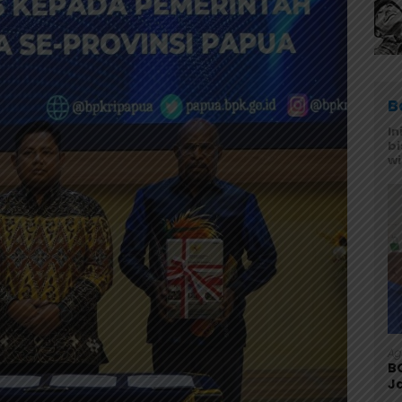
B
In
bi
w
Ag
B
J
d