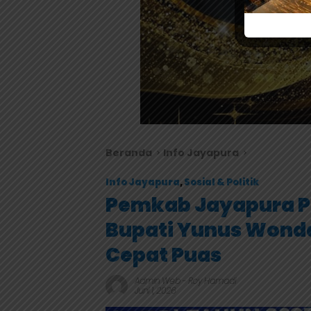
Beranda
Info Jayapura
Info Jayapura
,
Sosial & Politik
Pemkab Jayapura P
Bupati Yunus Wond
Cepat Puas
Admin Web
-
Roy Hamadi
Juni 1, 2026