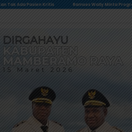
 Wally Minta Program MBG Dievaluasi Total, Usul Dana Lan