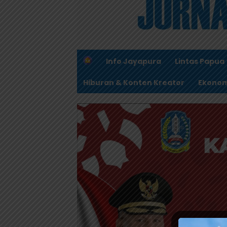
H
Info Jayapura
Lintas Papua
o
m
Hiburan & Konten Kreator
Ekonom
e