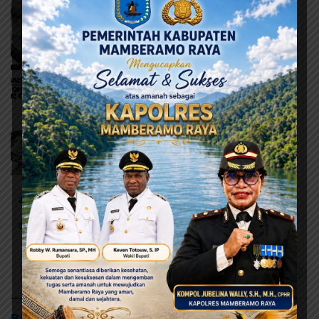
# Kamtibmas
# Lebaran
# Pengamanan
#Mudik
#PolresJayapura
#TitikRawan
Baca Juga