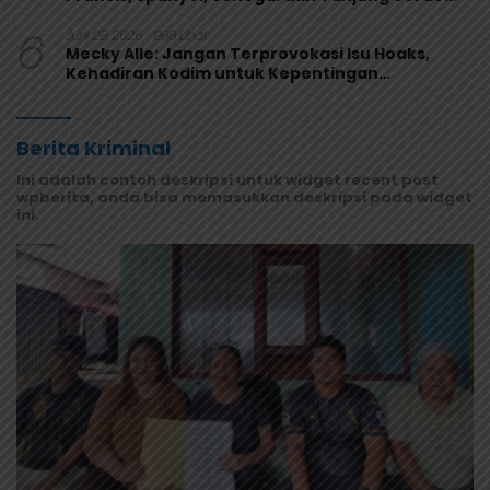
Melaju
6
Juni 29, 2026
998 Lihat
Mecky Alle: Jangan Terprovokasi Isu Hoaks,
Kehadiran Kodim untuk Kepentingan
Masyarakat Mamberamo Raya
Berita Kriminal
Ini adalah contoh deskripsi untuk widget recent post
wpberita, anda bisa memasukkan deskripsi pada widget
ini.