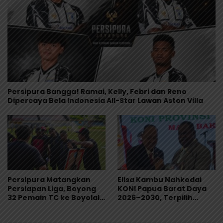
Persipura Bangga! Ramai, Kelly, Febri dan Reno
Dipercaya Bela Indonesia All-Star Lawan Aston Villa
Persipura Matangkan
Elisa Kambu Nahkodai
Persiapan Liga, Boyong
KONI Papua Barat Daya
32 Pemain TC ke Boyolali
2026–2030, Terpilih
Usai Bungkam Eks PON
Secara Aklamasi
Papua 4-1