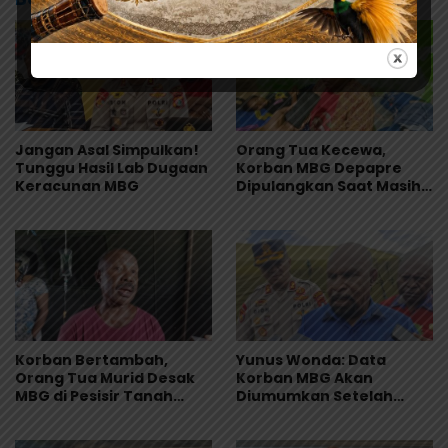
Jangan Asal Simpulkan!
Orang Tua Kecewa,
Tunggu Hasil Lab Dugaan
Korban MBG Depapre
Keracunan MBG
Dipulangkan Saat Masih
Muntah dan Diare
Korban Bertambah,
Yunus Wonda: Data
Orang Tua Murid Desak
Korban MBG Akan
MBG di Pesisir Tanah
Diumumkan Setelah
Merah Dihentikan
Observasi Tiga Hari