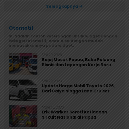
Selengkapnya
Otomotif
Ini adalah contoh keterangan untuk widget dengan
kategori otomotif, anda bisa dengan mudah
memasukkannya pada widget.
Mei 29, 2026
Bajaj Masuk Papua, Buka Peluang
Bisnis dan Lapangan Kerja Baru
Mei 29, 2026
Update Harga Mobil Toyota 2026,
Dari Calya hingga Land Cruiser
Maret 5, 2026
Erik Warikar Soroti Ketiadaan
Sirkuit Nasional di Papua