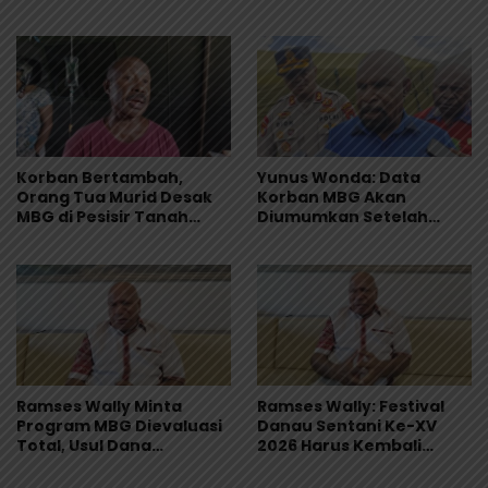
Muntah dan Diare
Korban Bertambah,
Yunus Wonda: Data
Orang Tua Murid Desak
Korban MBG Akan
MBG di Pesisir Tanah
Diumumkan Setelah
Merah Dihentikan
Observasi Tiga Hari
Ramses Wally Minta
Ramses Wally: Festival
Program MBG Dievaluasi
Danau Sentani Ke-XV
Total, Usul Dana
2026 Harus Kembali
Langsung Dikelola
Masuk Kalender Event
Sekolah
Nasional