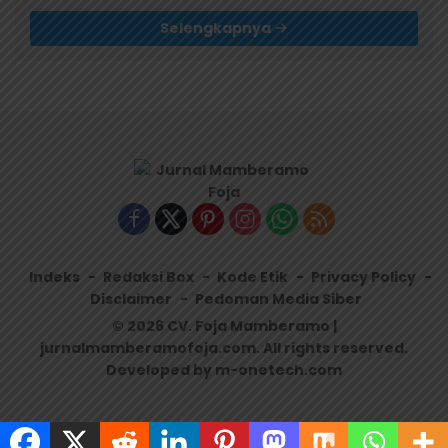
Selengkapnya
Indeks
Redaksi Box
Kode Etik
Privacy Policy
Disclaimer
Pedoman Media Siber
© 2026 CV. Foja Mamberamo |
jurnalmamberamofoja.com. All rights reserved.
Developed by m-onetech.com