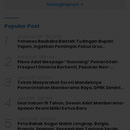
Selengkapnya
Popular Post
1
Agustus 6, 2026
1932 Lihat
Yohanes Raubaba Bantah Tudingan Bupati
Yapen, Ingatkan Pemimpin Fokus Urus
Kepentingan Rakyat
2
April 9, 2026
1368 Lihat
Pleno Adat Meepago “Guncang” Pemerintah:
Freeport Diminta Berhenti, Pasukan Non-
Organik Harus Ditarik
3
Juli 6, 2026
1257 Lihat
Tokoh Masyarakat Soroti Mandeknya
Pemerintahan Mamberamo Raya, DPRK Diminta
Perkuat Fungsi Pengawasan
4
Juli 2, 2026
1092 Lihat
Usai Vakum 15 Tahun, Dewan Adat Mamberamo-
Apawer Resmi Miliki Ketua Baru
5
Juni 27, 2026
1039 Lihat
Peta Babak Gugur Makin Lengkap, Belgia,
Prancis, Spanyol, Senegal dan Tanjung Verde