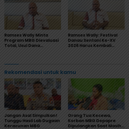
Ramses Wally Minta
Ramses Wally: Festival
Program MBG Dievaluasi
Danau Sentani Ke-XV
Total, Usul Dana
2026 Harus Kembali
Langsung Dikelola
Masuk Kalender Event
Sekolah
Nasional
Rekomendasi untuk kamu
Jangan Asal Simpulkan!
Orang Tua Kecewa,
Tunggu Hasil Lab Dugaan
Korban MBG Depapre
Keracunan MBG
Dipulangkan Saat Masih