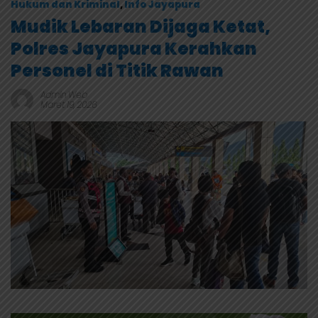
Hukum dan Kriminal
,
Info Jayapura
Mudik Lebaran Dijaga Ketat,
Polres Jayapura Kerahkan
Personel di Titik Rawan
Admin Web
Maret 19, 2026