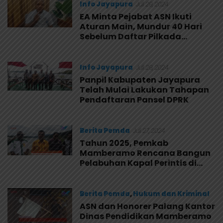
Info Jayapura
Juli 29, 2024
EA Minta Pejabat ASN Ikuti
Aturan Main, Mundur 40 Hari
Sebelum Daftar Pilkada
Serentak
Info Jayapura
Juli 29, 2024
Panpil Kabupaten Jayapura
Telah Mulai Lakukan Tahapan
Pendaftaran Pansel DPRK
Berita Pemda
Juli 27, 2024
Tahun 2025, Pemkab
Mamberamo Rencana Bangun
Pelabuhan Kapal Perintis di
Kasonaweja
Berita Pemda
,
Hukum dan Kriminal
ASN dan Honorer Palang Kantor
Juli 27, 2024
Dinas Pendidikan Mamberamo