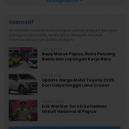
Selengkapnya
Otomotif
Ini adalah contoh keterangan untuk widget dengan
kategori otomotif, anda bisa dengan mudah
memasukkannya pada widget.
Mei 29, 2026
Bajaj Masuk Papua, Buka Peluang
Bisnis dan Lapangan Kerja Baru
Mei 29, 2026
Update Harga Mobil Toyota 2026,
Dari Calya hingga Land Cruiser
Maret 5, 2026
Erik Warikar Soroti Ketiadaan
Sirkuit Nasional di Papua