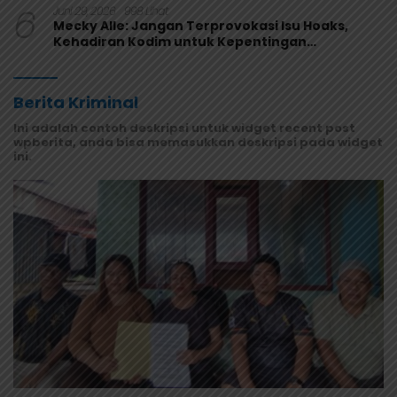
6
Juni 29, 2026
998 Lihat
Mecky Alle: Jangan Terprovokasi Isu Hoaks,
Kehadiran Kodim untuk Kepentingan
Masyarakat Mamberamo Raya
Berita Kriminal
Ini adalah contoh deskripsi untuk widget recent post
wpberita, anda bisa memasukkan deskripsi pada widget
ini.