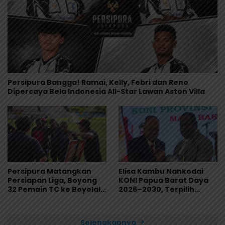
Persipura Bangga! Ramai, Kelly, Febri dan Reno
Dipercaya Bela Indonesia All-Star Lawan Aston Villa
Persipura Matangkan
Elisa Kambu Nahkodai
Persiapan Liga, Boyong
KONI Papua Barat Daya
32 Pemain TC ke Boyolali
2026–2030, Terpilih
Usai Bungkam Eks PON
Secara Aklamasi
Papua 4-1
Selengkapnya