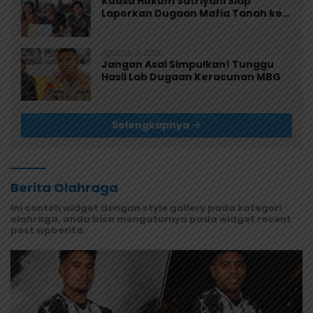
Kuasa Hukum Satriyani Siap
Laporkan Dugaan Mafia Tanah ke
Polda Papua
Agustus 8, 2026
Jangan Asal Simpulkan! Tunggu
Hasil Lab Dugaan Keracunan MBG
Selengkapnya
Berita Olahraga
Ini contoh widget dengan style gallery pada kategori
olahraga, anda bisa mengaturnya pada widget recent
post wpberita.