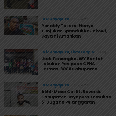
Info Jayapura
Juli 29, 2024
Renaldy Tokoro : Hanya
Tunjukan Spanduk ke Jokowi,
Saya di Amankan
Info Jayapura
,
Lintas Papua
Juli 29,
2024
Jadi Tersangka, WY Bantah
Lakukan Penipuan CPNS
Formasi 3000 Kabupaten
Keerom
Info Jayapura
Juli 29, 2024
Akhir Masa Coklit, Bawaslu
Kabupaten Jayapura Temukan
51 Dugaan Pelanggaran