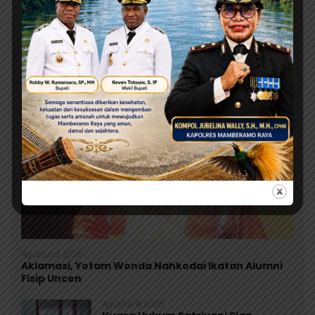
Berita Terbaru
Ini adalah contoh judul deskripsi yang bisa anda isi
dan sesuaikan pada widget
Agustus 9, 2026
Aklamasi, Yotam Wonda Nahkodai Ikatan Alumni
Fisip Uncen
Agustus 8, 2026