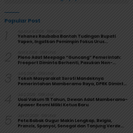
Popular Post
1
Agustus 6, 2026
1966 Lihat
Yohanes Raubaba Bantah Tudingan Bupati
Yapen, Ingatkan Pemimpin Fokus Urus
Kepentingan Rakyat
2
April 9, 2026
1369 Lihat
Pleno Adat Meepago “Guncang” Pemerintah:
Freeport Diminta Berhenti, Pasukan Non-
Organik Harus Ditarik
3
Juli 6, 2026
1259 Lihat
Tokoh Masyarakat Soroti Mandeknya
Pemerintahan Mamberamo Raya, DPRK Diminta
Perkuat Fungsi Pengawasan
4
Juli 2, 2026
1095 Lihat
Usai Vakum 15 Tahun, Dewan Adat Mamberamo-
Apawer Resmi Miliki Ketua Baru
5
Juni 27, 2026
1041 Lihat
Peta Babak Gugur Makin Lengkap, Belgia,
Prancis, Spanyol, Senegal dan Tanjung Verde
Melaju