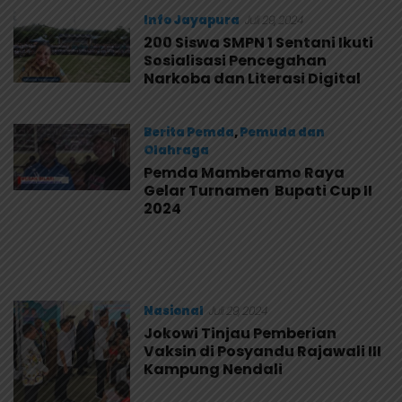
Mamberamo
Foja
Info Jayapura
Juli 29, 2024
200 Siswa SMPN 1 Sentani Ikuti
Sosialisasi Pencegahan
Narkoba dan Literasi Digital
Berita Pemda
,
Pemuda dan
Olahraga
Pemda Mamberamo Raya
Juli 29, 2024
Gelar Turnamen Bupati Cup II
2024
Nasional
Juli 29, 2024
Jokowi Tinjau Pemberian
Vaksin di Posyandu Rajawali III
Kampung Nendali