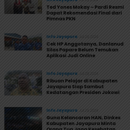
Ted Yones Mokay – Pardi Resmi
Dapat Rekomendasi Final dari
Pimnas PKN
Info Jayapura
Juli 29, 2024
Cek HP Anggotanya, Danlanud
Silas Papare Belum Temukan
Aplikasi Judi Online
Info Jayapura
Juli 29, 2024
Ribuan Pelajar di Kabupaten
Jayapura Siap Sambut
Kedatangan Presiden Jokowi
Info Jayapura
Juli 29, 2024
Guna Kelancaran HAN, Dinkes
Kabupaten Jayapura Minta
Orang Tua Jaga Kesehatan