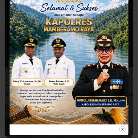
Admin Web
3428 Pos
Info Jayapura
Juli 30, 2024
Tokoh Pemuda Tabi di
Kabupaten Jayapura Dukung
MDF Dalam Pilgub Papua