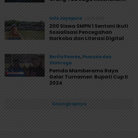
Anak
Info Jayapura
Juli 29, 2024
200 Siswa SMPN 1 Sentani Ikuti
Sosialisasi Pencegahan
Narkoba dan Literasi Digital
Berita Pemda
,
Pemuda dan
Olahraga
Pemda Mamberamo Raya
Juli 29, 2024
Gelar Turnamen Bupati Cup II
2024
Selengkapnya