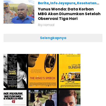
Berita
,
Info Jayapura
,
Kesehatan
Yunus Wonda: Data Korban
Agustus 7, 2026
MBG Akan Diumumkan Setelah
Observasi Tiga Hari
Roy Hamadi
Selengkapnya