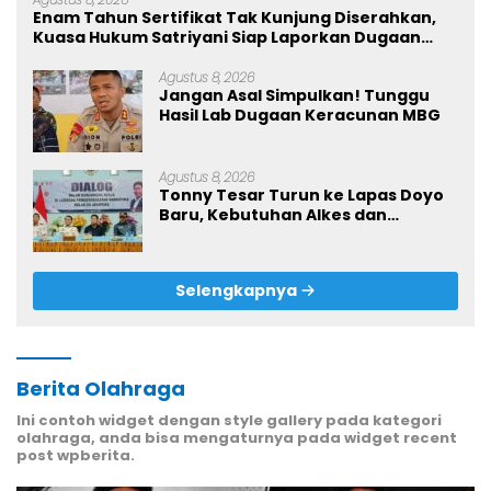
Enam Tahun Sertifikat Tak Kunjung Diserahkan,
Kuasa Hukum Satriyani Siap Laporkan Dugaan
Mafia Tanah ke Polda Papua
Agustus 8, 2026
Jangan Asal Simpulkan! Tunggu
Hasil Lab Dugaan Keracunan MBG
Agustus 8, 2026
Tonny Tesar Turun ke Lapas Doyo
Baru, Kebutuhan Alkes dan
Keamanan Jadi Sorotan
Selengkapnya
Berita Olahraga
Ini contoh widget dengan style gallery pada kategori
olahraga, anda bisa mengaturnya pada widget recent
post wpberita.