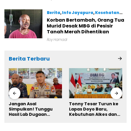
Berita
,
Info Jayapura
,
Kesehatan
Korban Bertambah, Orang Tua
Agustus 7, 2026
Murid Desak MBG di Pesisir
Tanah Merah Dihentikan
Roy Hamadi
Berita Terbaru
Jangan Asal
Tonny Tesar Turun ke
Simpulkan! Tunggu
Lapas Doyo Baru,
Hasil Lab Dugaan
Kebutuhan Alkes dan
Keracunan MBG
Keamanan Jadi
Sorotan