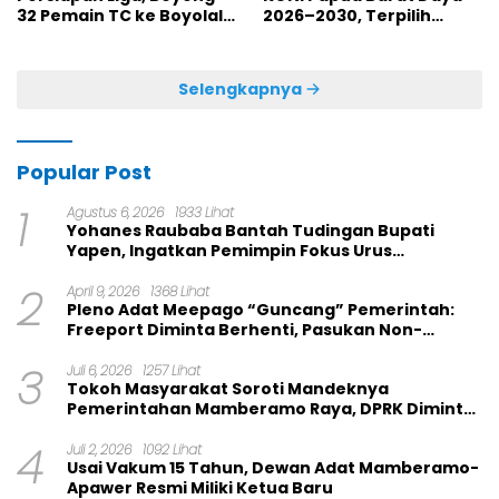
32 Pemain TC ke Boyolali
2026–2030, Terpilih
Usai Bungkam Eks PON
Secara Aklamasi
Papua 4-1
Selengkapnya
Popular Post
1
Agustus 6, 2026
1933 Lihat
Yohanes Raubaba Bantah Tudingan Bupati
Yapen, Ingatkan Pemimpin Fokus Urus
Kepentingan Rakyat
2
April 9, 2026
1368 Lihat
Pleno Adat Meepago “Guncang” Pemerintah:
Freeport Diminta Berhenti, Pasukan Non-
Organik Harus Ditarik
3
Juli 6, 2026
1257 Lihat
Tokoh Masyarakat Soroti Mandeknya
Pemerintahan Mamberamo Raya, DPRK Diminta
Perkuat Fungsi Pengawasan
4
Juli 2, 2026
1092 Lihat
Usai Vakum 15 Tahun, Dewan Adat Mamberamo-
Apawer Resmi Miliki Ketua Baru