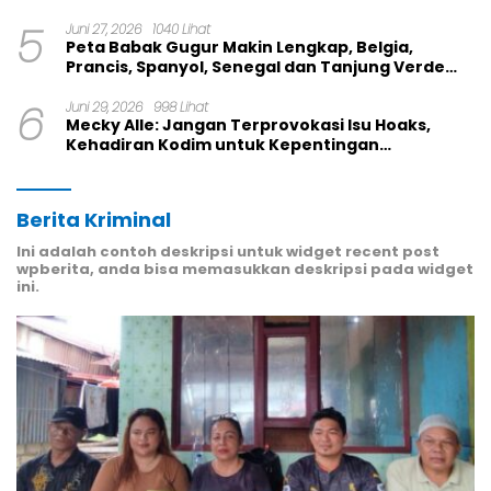
5
Juni 27, 2026
1040 Lihat
Peta Babak Gugur Makin Lengkap, Belgia,
Prancis, Spanyol, Senegal dan Tanjung Verde
Melaju
6
Juni 29, 2026
998 Lihat
Mecky Alle: Jangan Terprovokasi Isu Hoaks,
Kehadiran Kodim untuk Kepentingan
Masyarakat Mamberamo Raya
Berita Kriminal
Ini adalah contoh deskripsi untuk widget recent post
wpberita, anda bisa memasukkan deskripsi pada widget
ini.