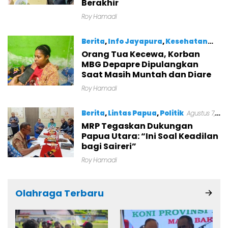
Berakhir
Roy Hamadi
Berita
,
Info Jayapura
,
Kesehatan
Orang Tua Kecewa, Korban
Agustus 7, 2026
MBG Depapre Dipulangkan
Saat Masih Muntah dan Diare
Roy Hamadi
Berita
,
Lintas Papua
,
Politik
Agustus 7,
2026
MRP Tegaskan Dukungan
Papua Utara: “Ini Soal Keadilan
bagi Saireri”
Roy Hamadi
Olahraga Terbaru