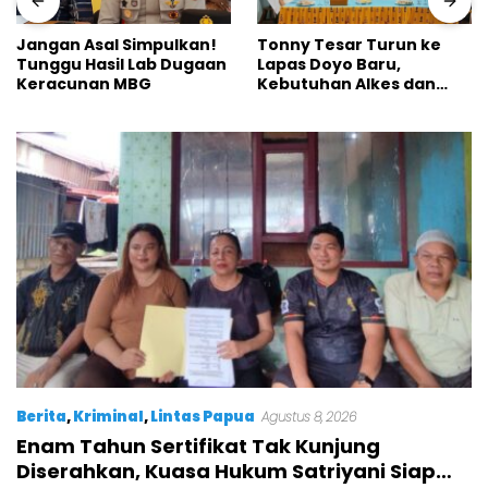
Jangan Asal Simpulkan!
Tonny Tesar Turun ke
Tunggu Hasil Lab Dugaan
Lapas Doyo Baru,
Keracunan MBG
Kebutuhan Alkes dan
Keamanan Jadi Sorotan
Berita
,
Kriminal
,
Lintas Papua
Agustus 8, 2026
Enam Tahun Sertifikat Tak Kunjung
Diserahkan, Kuasa Hukum Satriyani Siap