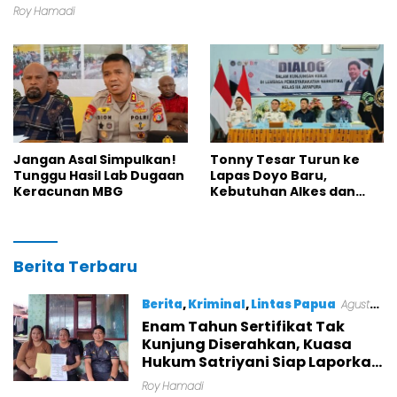
Laporkan Dugaan Mafia Tanah ke Polda
Roy Hamadi
Papua
Jangan Asal Simpulkan!
Tonny Tesar Turun ke
Tunggu Hasil Lab Dugaan
Lapas Doyo Baru,
Keracunan MBG
Kebutuhan Alkes dan
Keamanan Jadi Sorotan
Jurnal
Berita Terbaru
Mamberamo
Foja
Berita
,
Kriminal
,
Lintas Papua
Agustus
8, 2026
Enam Tahun Sertifikat Tak
Kunjung Diserahkan, Kuasa
Hukum Satriyani Siap Laporkan
Dugaan Mafia Tanah ke Polda
Roy Hamadi