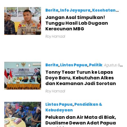
Papua
Berita
,
Info Jayapura
,
Kesehatan
Jangan Asal Simpulkan!
Agustus 8, 2026
Tunggu Hasil Lab Dugaan
Keracunan MBG
Roy Hamadi
Berita
,
Lintas Papua
,
Politik
Agustus 8,
2026
Tonny Tesar Turun ke Lapas
Doyo Baru, Kebutuhan Alkes
dan Keamanan Jadi Sorotan
Roy Hamadi
Lintas Papua
,
Pendidikan &
Kebudayaan
Pelukan dan Air Mata di Biak,
Agustus 8, 2026
Dualisme Dewan Adat Papua