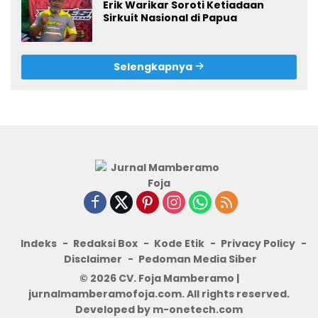
Erik Warikar Soroti Ketiadaan
Sirkuit Nasional di Papua
Selengkapnya
Indeks
Redaksi Box
Kode Etik
Privacy Policy
Disclaimer
Pedoman Media Siber
© 2026 CV. Foja Mamberamo |
jurnalmamberamofoja.com. All rights reserved.
Developed by m-onetech.com