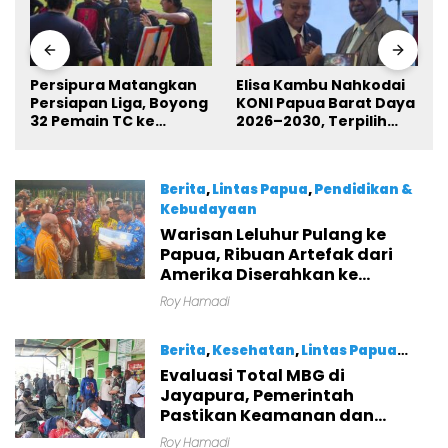
Persipura Matangkan
Elisa Kambu Nahkodai
Persiapan Liga, Boyong
KONI Papua Barat Daya
32 Pemain TC ke
2026–2030, Terpilih
Boyolali Usai Bungkam
Secara Aklamasi
Eks PON Papua 4-1
Berita
,
Lintas Papua
,
Pendidikan &
Kebudayaan
Warisan Leluhur Pulang ke
Agustus 7, 2026
Papua, Ribuan Artefak dari
Amerika Diserahkan ke
Museum Uncen
Roy Hamadi
Berita
,
Kesehatan
,
Lintas Papua
Evaluasi Total MBG di
Agustus 7, 2026
Jayapura, Pemerintah
Pastikan Keamanan dan
Kualitas Makanan
Roy Hamadi